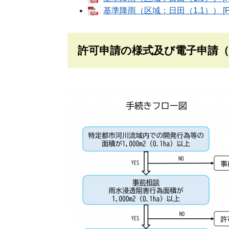
基準降雨（区域：日田（1.1）） [P
許可申請の様式及び電子申請