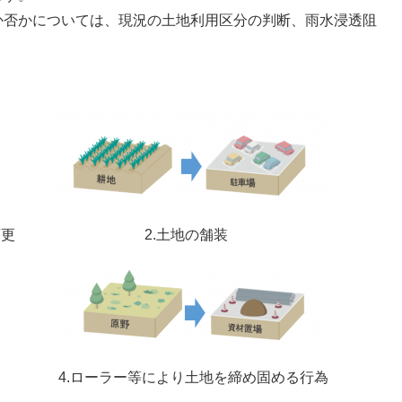
か否かについては、現況の土地利用区分の判断、雨水浸透阻
地の形質変更 2.土地の舗装
ーラー等により土地を締め固める行為