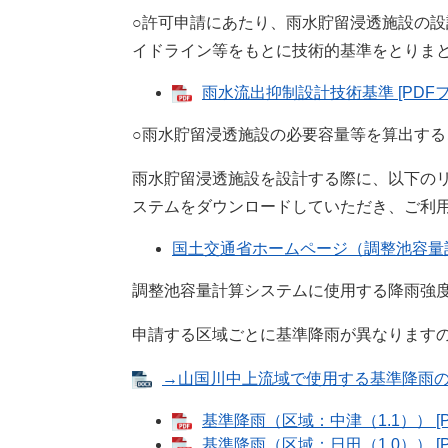
○許可申請にあたり、雨水貯留浸透施設の
イドライン等をもとに技術的基準をとりま
雨水流出抑制設計技術基準 [PDFファ
○雨水貯留浸透施設の必要容量等を算出する
雨水貯留浸透施設を設計する際に、以下の
ステムをダウンロードしていただき、ご利
国土交通省ホームページ（調整池容量
調整池容量計算システムに使用する降雨強
申請する区域ごとに基準降雨が異なります
→山国川中上流域で使用する基準降雨の確認は
基準降雨（区域：中津（1.1）） [P
基準降雨（区域：日田（1.0）） [P