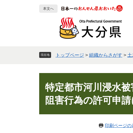
ペ
メ
本文へ
ー
ニ
ジ
ュ
の
ー
先
を
頭
飛
で
ば
す
し
トップページ
>
組織からさがす
>
土
現在地
。
て
本
文
本
へ
文
特定都市河川浸水被
阻害行為の許可申請
印刷ページの