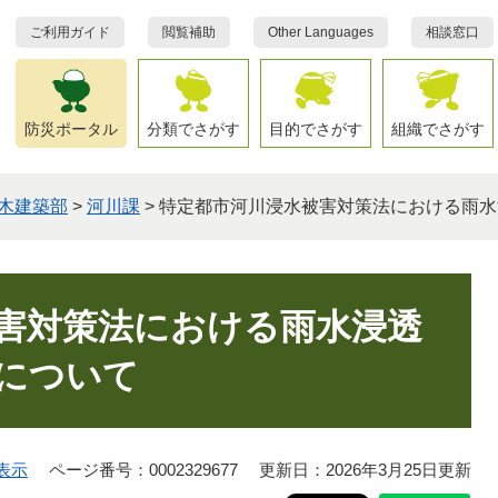
ご利用ガイド
閲覧補助
Other Languages
相談窓口
防災ポータル
分類でさがす
目的でさがす
組織でさがす
木建築部
>
河川課
>
特定都市河川浸水被害対策法における雨水
害対策法における雨水浸透
について
表示
ページ番号：0002329677
更新日：2026年3月25日更新