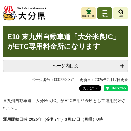
ペ
メ
ー
ニ
ジ
ュ
の
ー
先
を
本
頭
飛
E10 東九州自動車道「大分米良IC」
文
で
ば
がETC専用料金所になります
す
し
。
て
本
文
ページ内目次
へ
ページ番号：0002290374
更新日：2025年2月17日更新
東九州自動車道「大分米良IC」がETC専用料金所として運用開始さ
れます。
運用開始日時 2025年（令和7年）3月17日（月曜）0時