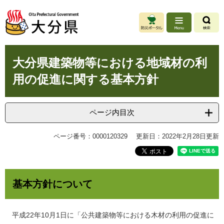
ペ
メ
ー
ニ
ジ
ュ
の
ー
先
を
本
頭
飛
大分県建築物等における地域材の利
文
で
ば
用の促進に関する基本方針
す
し
。
て
本
文
ページ内目次
へ
ページ番号：0000120329
更新日：2022年2月28日更新
基本方針について
平成22年10月1日に「公共建築物等における木材の利用の促進に