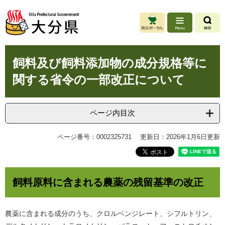
ペ
メ
ー
ニ
ジ
ュ
の
ー
先
を
本
頭
飛
飼料及び飼料添加物の成分規格等に
文
で
ば
関する省令の一部改正について
す
し
。
て
本
文
ページ内目次
へ
ページ番号：0002325731
更新日：2026年1月6日更新
飼料原料に含まれる農薬の残留基準の改正
農薬に含まれる成分のうち、クロルベンジレート、シフルトリン、