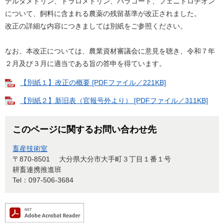
デルタメトリン、トラロメトリン、パラコート、フェニトロチオン
について、飼料に含まれる農薬の残留基準が改正されました。
改正の詳細な内容につきましては別紙をご参照ください。
なお、本改正については、農業資材審議会に意見を聴き、令和７年
２月及び３月に適当である旨の答申を得ています。
【別紙１】改正の概要 [PDFファイル／221KB]
【別紙２】新旧表（官報号外より） [PDFファイル／311KB]
このページに関するお問い合わせ先
畜産技術室
〒870-8501
大分県大分市大手町３丁目１番１号
耕畜連携推進班
Tel：097-506-3684