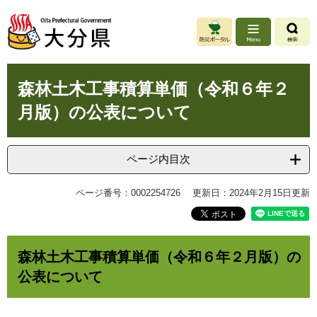
ペ
メ
ー
ニ
ジ
ュ
の
ー
先
を
本
頭
飛
森林土木工事積算単価（令和６年２
文
で
ば
月版）の公表について
す
し
。
て
本
文
ページ内目次
へ
ページ番号：0002254726
更新日：2024年2月15日更新
森林土木工事積算単価（令和６年２月版）の
公表について