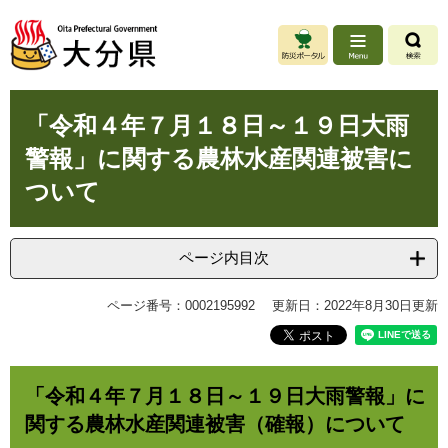
ペ
メ
ー
ニ
ジ
ュ
の
ー
先
を
本
頭
飛
「令和４年７月１８日～１９日大雨
文
で
ば
警報」に関する農林水産関連被害に
す
し
。
て
ついて
本
文
へ
ページ内目次
ページ番号：0002195992
更新日：2022年8月30日更新
「令和４年７月１８日～１９日大雨警報」に
関する農林水産関連被害（確報）について