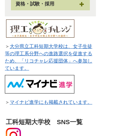
資格・試験・採用
＞
大分県立工科短期大学校は、女子生徒
等の理工系分野への進路選択を促進する
ため、「リコチャレ応援団体」へ参加し
ています。
＞
マイナビ進学にも掲載されています。
工科短期大学校 SNS一覧