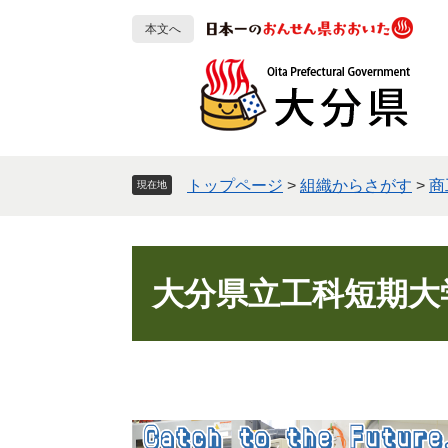
ペ
メ
本文へ
ー
ニ
ジ
ュ
の
ー
先
を
頭
飛
で
ば
す
し
トップページ
>
組織からさがす
>
商
現在地
。
て
本
文
本
へ
文
大分県立工科短期大