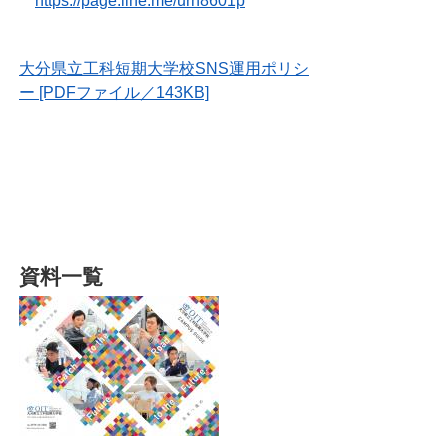
https://page.line.me/urn8601p
大分県立工科短期大学校SNS運用ポリシ
ー [PDFファイル／143KB]
資料一覧