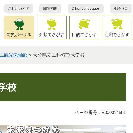
ご利用ガイド
閲覧補助
Other Languages
相談窓口
防災ポータル
分類でさがす
目的でさがす
組織でさがす
工観光労働部
>
大分県立工科短期大学校
学校
ページ番号：E000014551