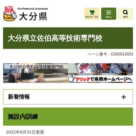
ペ
メ
ー
ニ
ジ
ュ
の
ー
先
を
本
頭
飛
大分県立佐伯高等技術専門校
文
で
ば
す
し
。
て
ページ番号：E000014503
本
文
へ
新着情報
施設内訓練
2022年8月31日更新