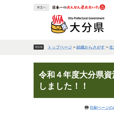
ペ
メ
本文へ
ー
ニ
ジ
ュ
の
ー
先
を
頭
飛
で
ば
す
し
トップページ
>
組織からさがす
>
生
現在地
。
て
本
文
本
へ
文
令和４年度大分県資
しました！！
印刷ページの