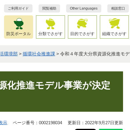
ご利用ガイド
閲覧補助
Other Languages
相談窓口
防災ポータル
分類でさがす
目的でさがす
組織でさがす
活環境部
>
循環社会推進課
>
令和４年度大分県資源化推進モデ
源化推進モデル事業が決定
表示
ページ番号：0002198034
更新日：2022年9月27日更新