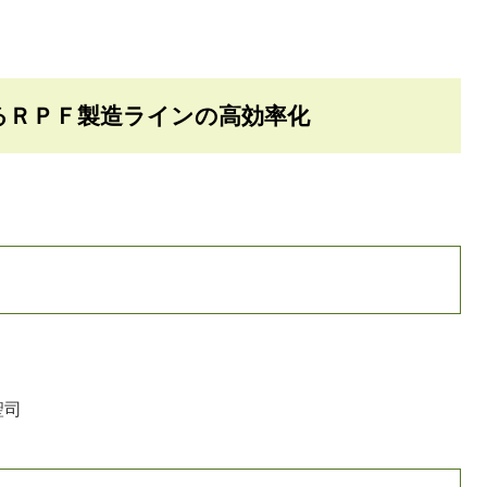
るＲＰＦ製造ラインの高効率化
聖司