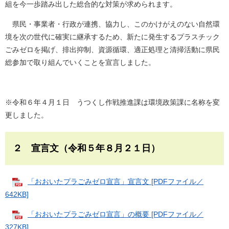
組を今一歩踏み出した総合的な対策が求められます。
県民・事業者・行政が連携、協力し、このかけがえのない自然環
境を次の世代に確実に継承するため、新たに発生するプラスチック
ごみゼロを掲げ、排出抑制、資源循環、適正処理と清掃活動に県民
総参加で取り組んでいくことを宣言しました。
※令和６年４月１日 うつくし作戦推進課は環境政策課に名称を変
更しました。
２ 宣言文（令和５年８月２１日）
「おおいたプラごみゼロ宣言」宣言文 [PDFファイル／
642KB]
「おおいたプラごみゼロ宣言」の概要 [PDFファイル／
327KB]