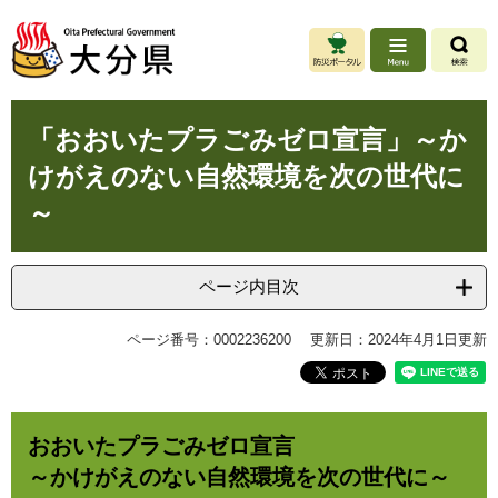
ペ
メ
ー
ニ
ジ
ュ
の
ー
先
を
本
頭
飛
「おおいたプラごみゼロ宣言」～か
文
で
ば
けがえのない自然環境を次の世代に
す
し
。
て
～
本
文
へ
ページ内目次
ページ番号：0002236200
更新日：2024年4月1日更新
おおいたプラごみゼロ宣言
～かけがえのない自然環境を次の世代に～