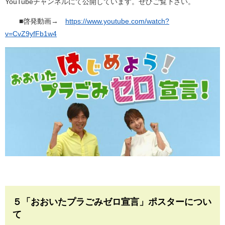
YouTubeチャンネルにて公開しています。ぜひご覧下さい。
■啓発動画→
https://www.youtube.com/watch?
v=CvZ9yfFb1w4
５「おおいたプラごみゼロ宣言」ポスターについ
て