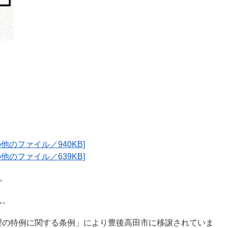
他のファイル／940KB]
他のファイル／639KB]
。
ん。
の特例に関する条例」により豊後高田市に移譲されていま