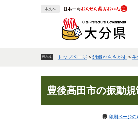
ペ
メ
本文へ
ー
ニ
ジ
ュ
の
ー
先
を
頭
飛
で
ば
す
し
トップページ
>
組織からさがす
>
生
現在地
。
て
本
文
本
へ
文
豊後高田市の振動規
印刷ページの