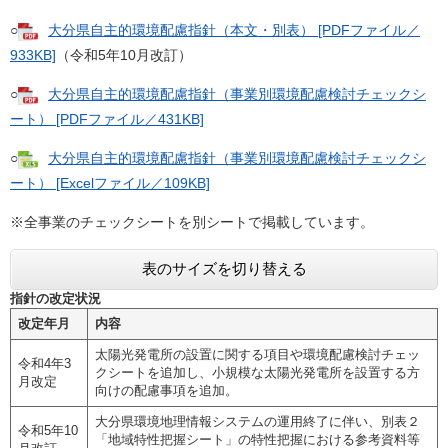
○
大分県自主的環境配慮指針（本文・別表） [PDFファイル／
933KB]
（令和5年10月改訂）
○
大分県自主的環境配慮指針（事業別環境配慮検討チェックシ
ート） [PDFファイル／431KB]
○
大分県自主的環境配慮指針（事業別環境配慮検討チェックシ
ート） [Excelファイル／109KB]
※全事業のチェックシートを別シートで掲載しています。
表のサイズを切り替える
指針の改定状況
改定年月
内容
太陽光発電所の設置に関する項目や環境配慮検討チェッ
令和4年3
クシートを追加し、小規模な太陽光発電所を設置する方
月改定
向けの配慮事項を追加。
大分県環境地理情報システムの運用終了に伴い、別表２
令和5年10
「地域特性把握シート」の特性把握における参考資料等