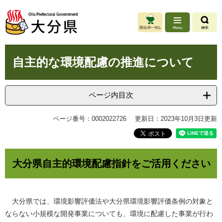
ペ
メ
ー
ニ
ジ
ュ
の
ー
先
を
本
頭
飛
自主的な環境配慮の推進について
文
で
ば
す
し
。
て
ページ内目次
本
文
ページ番号：0002022726
更新日：2023年10月3日更新
へ
大分県自主的環境配慮指針をご活用ください
大分県では、環境影響評価法や大分県環境影響評価条例の対象と
ならない小規模な開発事業についても、環境に配慮した事業が行わ