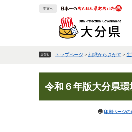
ペ
メ
本文へ
ー
ニ
ジ
ュ
の
ー
先
を
頭
飛
で
ば
す
し
トップページ
>
組織からさがす
>
生
現在地
。
て
本
文
本
へ
文
令和６年版大分県環
印刷ページの