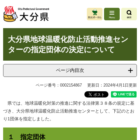
ペ
メ
ー
ニ
ジ
ュ
の
ー
先
を
本
頭
飛
大分県地球温暖化防止活動推進セン
文
で
ば
ターの指定団体の決定について
す
し
。
て
本
文
ページ内目次
へ
ページ番号：0002154867
更新日：2024年4月1日更新
県では、地球温暖化対策の推進に関する法律第３８条の規定に基
づき、大分県地球温暖化防止活動推進センターとして、下記のとお
り1団体を指定しました。
１ 指定団体