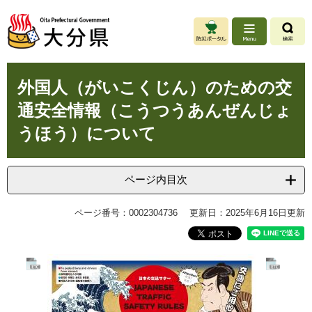
ペ
メ
ー
ニ
ジ
ュ
の
ー
先
を
本
頭
飛
外国人（がいこくじん）のための交
文
で
ば
通安全情報（こうつうあんぜんじょ
す
し
。
て
うほう）について
本
文
へ
ページ内目次
ページ番号：0002304736
更新日：2025年6月16日更新