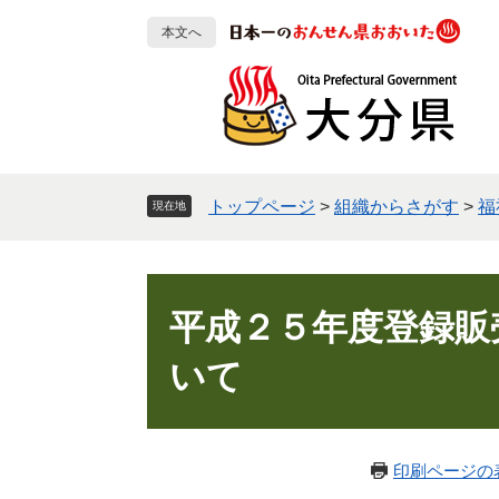
ペ
メ
本文へ
ー
ニ
ジ
ュ
の
ー
先
を
頭
飛
で
ば
す
し
トップページ
>
組織からさがす
>
福
現在地
。
て
本
文
本
へ
文
平成２５年度登録販
いて
印刷ページの