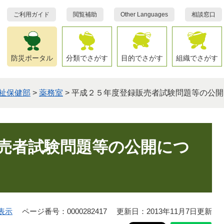
ご利用ガイド
閲覧補助
Other Languages
相談窓口
防災ポータル
分類でさがす
目的でさがす
組織でさがす
祉保健部
>
薬務室
>
平成２５年度登録販売者試験問題等の公開
売者試験問題等の公開につ
表示
ページ番号：0000282417
更新日：2013年11月7日更新