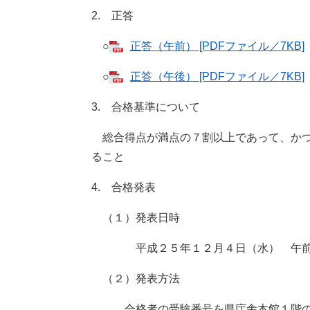
2. 正答
○
正答（午前） [PDFファイル／7KB]
○
正答（午後） [PDFファイル／7KB]
3. 合格基準について
総合得点が満点の７割以上であって、かつ
ること
4. 合格発表
（１）発表日時
平成２５年１２月４日（水） 午前
（２）発表方法
合格者の受験番号を県庁舎本館１階の県