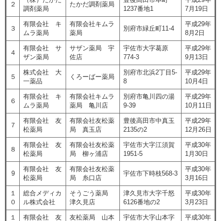
２
たかだ調剤薬局
調剤薬局
1237番地1
7月19日
有限会社 キ
有限会社キムラ
平成29年
３
別府市緑丘町11-4
ムラ薬局
薬局
8月2日
有限会社 サ
サザン薬局 宇
宇佐市大字葛原
平成29年
４
ザン薬局
佐店
774-3
9月13日
株式会社 大
別府市北浜2丁目5-
平成29年
５
くろーばー薬局
一薬品
8
10月4日
有限会社 キ
有限会社キムラ
別府市亀川四の湯
平成29年
６
ムラ薬局
薬局 亀川店
9-39
10月11日
有限会社 友
有限会社友松薬
豊後高田市中真玉
平成29年
７
松薬局
局 真玉店
2135の2
12月26日
有限会社 友
有限会社友松薬
宇佐市大字江須賀
平成30年
８
松薬局
局 柳ヶ浦店
1951-5
1月30日
有限会社 友
有限会社友松薬
平成30年
9
宇佐市下時枝568-3
松薬局
局 糸口店
3月16日
１
総合メディカ
そうごう薬局
津久見市大字千怒
平成30年
０
ル株式会社
津久見店
6126番地の2
3月23日
１
有限会社 友
友松薬局 山本
宇佐市大字山本字
平成30年