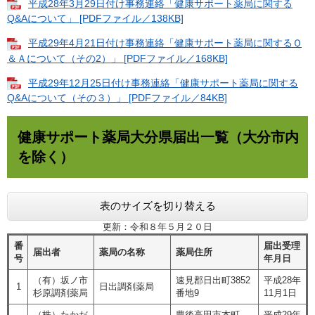
平成28年3月29日付け事務連絡「健康サポート薬局に関する
Q&Aについて」 [PDFファイル／138KB]
平成29年4月21日付け事務連絡「健康サポート薬局に関するＱ
＆Ａについて（その2）」 [PDFファイル／168KB]
平成29年12月25日付け事務連絡「健康サポート薬局に関する
Q&Aについて（その３）」 [PDFファイル／84KB]
健康サポート薬局大分県届出一覧（大分市内
を除く）
表のサイズを切り替える
更新：令和８年５月２０日
番
届出受理
届出者
薬局の名称
薬局住所
号
年月日
（有）坂ノ市
速見郡日出町3852
平成28年
1
日出調剤薬局
杉原調剤薬局
番地9
11月1日
（株）たかだ
豊後高田市本町
平成29年