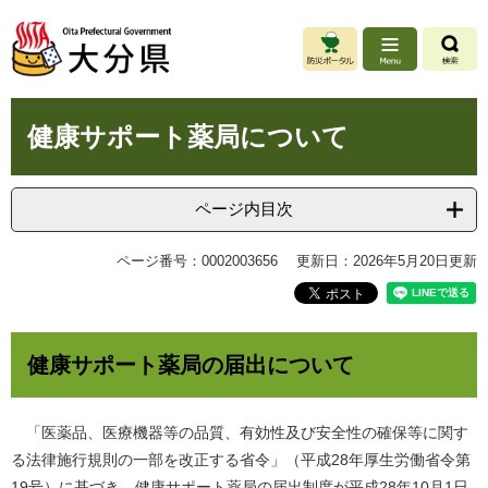
ペ
メ
ー
ニ
ジ
ュ
の
ー
先
を
本
頭
飛
健康サポート薬局について
文
で
ば
す
し
。
て
ページ内目次
本
文
ページ番号：0002003656
更新日：2026年5月20日更新
へ
健康サポート薬局の届出について
「医薬品、医療機器等の品質、有効性及び安全性の確保等に関す
る法律施行規則の一部を改正する省令」（平成28年厚生労働省令第
19号）に基づき、健康サポート薬局の届出制度が平成28年10月1日