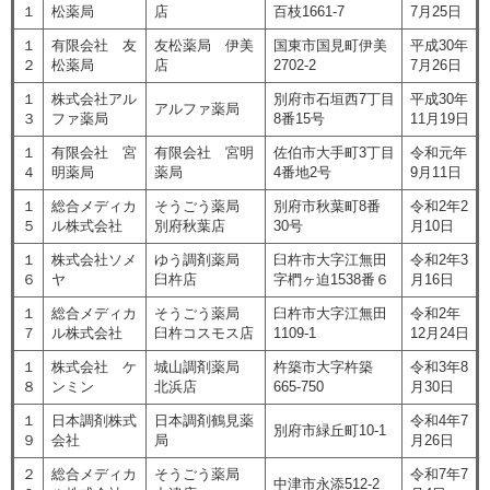
１
松薬局
店
百枝1661-7
7月25日
１
有限会社 友
友松薬局 伊美
国東市国見町伊美
平成30年
２
松薬局
店
2702-2
7月26日
１
株式会社アル
別府市石垣西7丁目
平成30年
アルファ薬局
３
ファ薬局
8番15号
11月19日
１
有限会社 宮
有限会社 宮明
佐伯市大手町3丁目
令和元年
４
明薬局
薬局
4番地2号
9月11日
１
総合メディカ
そうごう薬局
別府市秋葉町8番
令和2年2
５
ル株式会社
別府秋葉店
30号
月10日
１
株式会社ソメ
ゆう調剤薬局
臼杵市大字江無田
令和2年3
６
ヤ
臼杵店
字椚ヶ迫1538番６
月16日
１
総合メディカ
そうごう薬局
臼杵市大字江無田
令和2年
７
ル株式会社
臼杵コスモス店
1109-1
12月24日
１
株式会社 ケ
城山調剤薬局
杵築市大字杵築
令和3年8
８
ンミン
北浜店
665-750
月30日
１
日本調剤株式
日本調剤鶴見薬
令和4年7
別府市緑丘町10-1
９
会社
局
月26日
２
総合メディカ
そうごう薬局
令和7年7
中津市永添512-2