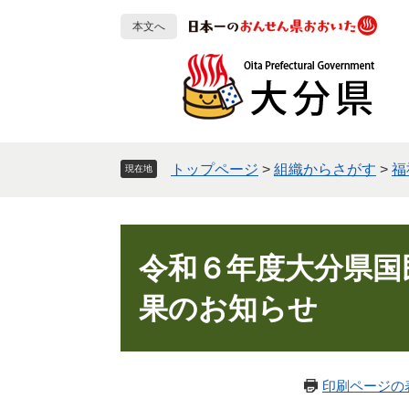
ペ
メ
本文へ
ー
ニ
ジ
ュ
の
ー
先
を
頭
飛
で
ば
す
し
トップページ
>
組織からさがす
>
福
現在地
。
て
本
文
本
へ
文
令和６年度大分県国
果のお知らせ
印刷ページの