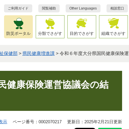
ご利用ガイド
閲覧補助
Other Languages
相談窓口
防災ポータル
分類でさがす
目的でさがす
組織でさがす
祉保健部
>
県民健康増進課
>
令和６年度大分県国民健康保険運
民健康保険運営協議会の結
表示
ページ番号：0002070217
更新日：2025年2月21日更新