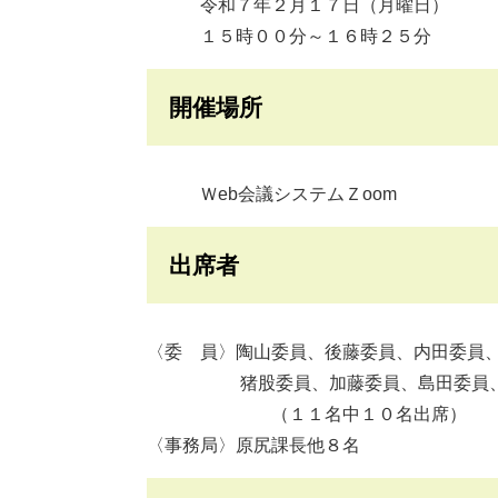
令和７年２月１７日（月曜日）
１５時００分～１６時２５分
開催場所
Ｗeb会議システムＺoom
出席者
〈委 員〉陶山委員、後藤委員、内田委員
猪股委員、加藤委員、島田委員、甲
（１１名中１０名出席）
〈事務局〉原尻課長他８名