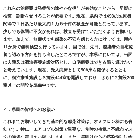
これらの治療薬は発症後の速やかな投与が有効なことから、早期に
検査・診断を受けることが必要です。現在、県内では498の医療機
関等で１日あたり最大約１万５千件の検査が可能となっています。
少しでも体調に不安があれば、検査を受けていただくようお願いし
ます。加えて、無症状でも感染の不安を感じる方に対しては、県内
11か所で無料検査を行っています。
国では、先日、感染者の自宅療
養も認める方針を打ち出したところですが、本県においては、当面
は入院又は宿泊療養施設対応とし、自宅療養はできる限り避けたい
と考えています。現在、受入病床として508床を確保するととも
に、宿泊療養施設も３施設444室を開設しており、さらに２施設200
室以上の開設を準備中です。
４．県民の皆様へのお願い
これまでお願いしてきた基本的な感染対策は、オミクロン株にも有
効です。特に、エアロゾル対策で重要な、常時の換気と不織布マス
クの適切な着用をお願いします。
また、年明けからの感染例には会