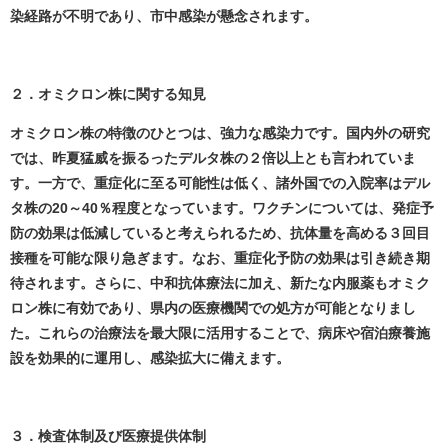
染経路が不明であり、市中感染が懸念されます。
２．オミクロン株に関する知見
オミクロン株の特徴のひとつは、強力な感染力です。国内外の研究
では、昨夏猛威を振るったデルタ株の２倍以上とも言われていま
す。一方で、重症化に至る可能性は低く、諸外国での入院率はデル
タ株の20～40％程度となっています。
ワクチンについては、発症予
防の効果は低減していると考えら
れるため、抗体量を高める３回目
接種を可能な限り急ぎます。なお、重症化予防の効果は引き続き期
待されます。
さらに、中和抗体療法に加え、新たな内服薬もオミク
ロン株に有効であり、県内の医療機関での処方が可能となりまし
た。これらの治療法を最大限に活用することで、病床や宿泊療養施
設を効果的に運用し、感染拡大に備えます。
３．検査体制及び医療提供体制