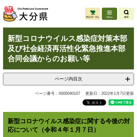
ペ
メ
ー
ニ
ジ
ュ
の
ー
先
を
本
頭
飛
新型コロナウイルス感染症対策本部
文
で
ば
及び社会経済再活性化緊急推進本部
す
し
。
て
合同会議からのお願い等
本
文
へ
ページ内目次
ページ番号：0000040107
更新日：2022年1月7日更新
新型コロナウイルス感染症に関する今後の対
応について（令和４年１月７日）