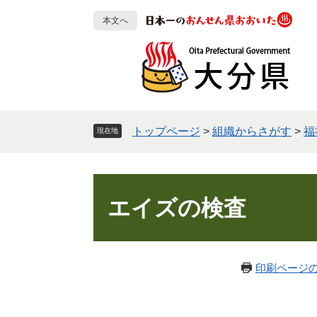
ペ
メ
本文へ
ー
ニ
ジ
ュ
の
ー
先
を
頭
飛
で
ば
す
し
トップページ
>
組織からさがす
>
福
現在地
。
て
本
文
本
へ
文
エイズの検査
印刷ページ