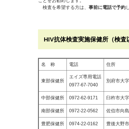
ことをお勧めします。
検査を希望する方は、
事前に電話で予約
HIV抗体検査実施保健所（検
名 称
電話
住所
エイズ専用電話
東部保健所
別府市大字
0977-67-7040
中部保健所
0972-62-9171
臼杵市大字
南部保健所
0972-22-0562
佐伯市向島1
豊肥保健所
0974-22-0162
豊後大野市