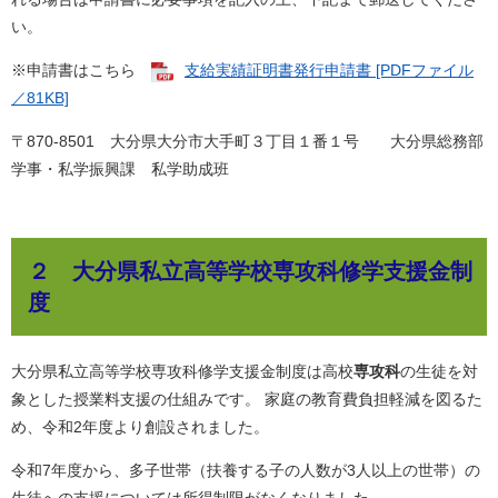
い。
※申請書はこちら
支給実績証明書発行申請書 [PDFファイル
／81KB]
〒870-8501 大分県大分市大手町３丁目１番１号 大分県総務部
学事・私学振興課 私学助成班
２ 大分県私立高等学校専攻科修学支援金制
度
大分県私立高等学校専攻科修学支援金制度は高校
専攻科
の生徒を対
象とした授業料支援の仕組みです。 家庭の教育費負担軽減を図るた
め、令和2年度より創設されました。
令和7年度から、多子世帯（扶養する子の人数が3人以上の世帯）の