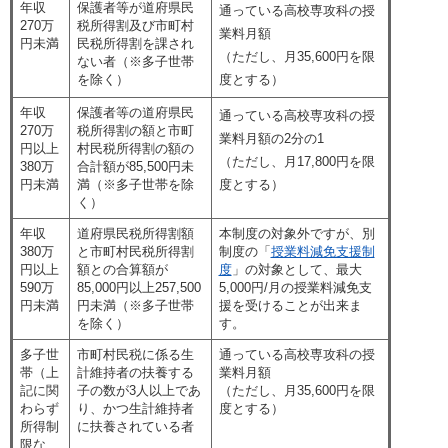
年収
保護者等が道府県民
通っている高校専攻科の授
270万
税所得割及び市町村
業料月額
円未満
民税所得割を課され
（ただし、月35,600円を限
ない者（※多子世帯
を除く）
度とする）
年収
保護者等の道府県民
通っている高校専攻科の授
270万
税所得割の額と市町
業料月額の2分の1
円以上
村民税所得割の額の
（ただし、月17,800円を限
380万
合計額が85,500円未
円未満
満（※多子世帯を除
度とする）
く）
年収
道府県民税所得割額
本制度の対象外ですが、別
380万
と市町村民税所得割
制度の「
授業料減免支援制
円以上
額との合算額が
度
」の対象として、最大
590万
85,000円以上257,500
5,000円/月の授業料減免支
円未満
円未満（※多子世帯
援を受けることが出来ま
を除く）
す。
多子世
市町村民税に係る生
通っている高校専攻科の授
帯（上
計維持者の扶養する
業料月額
記に関
子の数が3人以上であ
（ただし、月35,600円を限
わらず
り、かつ生計維持者
度とする）
所得制
に扶養されている者
限な