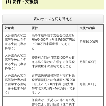
(1) 要件・支援額
表のサイズを切り替える
対象者
要件
支援の内容
大分県内の私立
高等学校等就学支援金の認定月
高等学校に在学
額が9,900円（年収約590万円以
月額10,000円
する生徒（専攻
上910万円未満世帯）であるこ
科除く）
と
大分県内の私立
授業料月額が月額33,000円を超
高等学校に在学
える私立学校に在学する住民税
月額2,000円
する生徒（専攻
非課税世帯の生徒であること
科除く）
大分県内の私立
道府県民税所得割額と市町村民
高等学校専攻科
税所得割額との合算額が85,000
に在学する生徒
円以上257,500円未満（目安世
月額5,000円
（多子世帯を除
帯年収380万円～590万円）であ
く）
ること
保護者が、天災その他不慮の災
害等により家計困難（住民税非