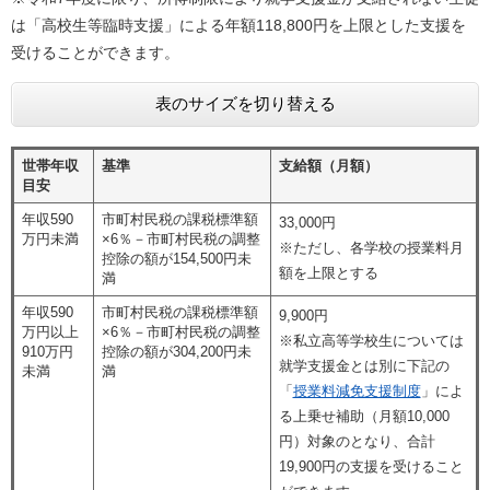
は「高校生等臨時支援」による年額118,800円を上限とした支援を
受けることができます。
表のサイズを切り替える
世帯年収
基準
支給額（月額）
目安
年収590
市町村民税の課税標準額
33,000円
万円未満
×6％－市町村民税の調整
※ただし、各学校の授業料月
控除の額が154,500円未
額を上限とする
満
年収590
市町村民税の課税標準額
9,900円
万円以上
×6％－市町村民税の調整
※私立高等学校生については
910万円
控除の額が304,200円未
就学支援金とは別に下記の
未満
満
「
授業料減免支援制度
」によ
る上乗せ補助（月額10,000
円）対象のとなり、合計
19,900円の支援を受けること