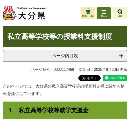
ペ
メ
ー
ニ
ジ
ュ
の
ー
先
を
本
頭
飛
私立高等学校等の授業料支援制度
文
で
ば
す
し
。
て
ページ内目次
本
文
ページ番号：0002117468
更新日：2025年8月20日更新
へ
このページでは、大分県の私立高等学校等の授業料支援に関する情
報を提供しています。
１ 私立高等学校等就学支援金