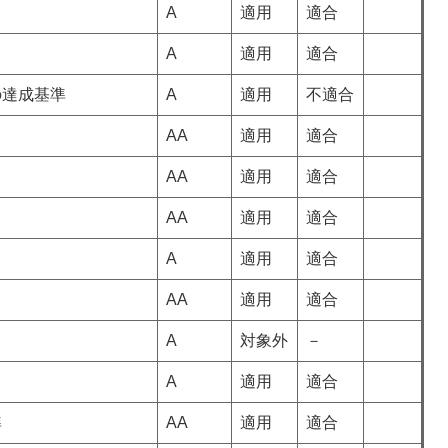
A
適用
適合
A
適用
適合
の達成基準
A
適用
不適合
AA
適用
適合
AA
適用
適合
AA
適用
適合
A
適用
適合
AA
適用
適合
A
対象外
－
A
適用
適合
準
AA
適用
適合