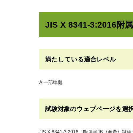
JIS X 8341-3:20
満たしている適合レベル
A 一部準拠
試験対象のウェブページを選
JIS X 8341-3:2016「附属書JB（