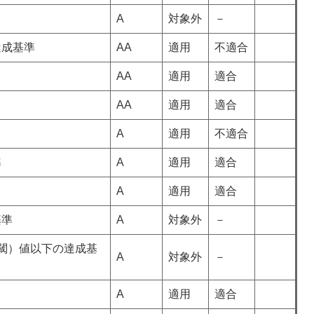
A
対象外
－
達成基準
AA
適用
不適合
AA
適用
適合
AA
適用
適合
A
適用
不適合
準
A
適用
適合
A
適用
適合
基準
A
対象外
－
（閾）値以下の達成基
A
対象外
－
A
適用
適合