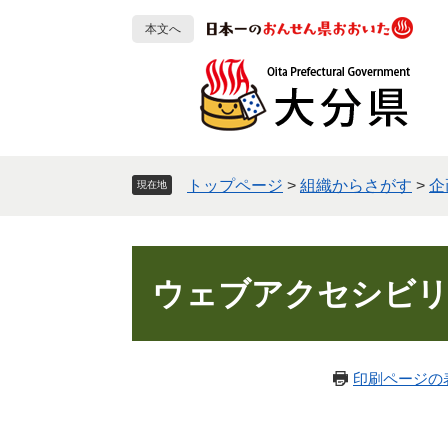
ペ
メ
本文へ
ー
ニ
ジ
ュ
の
ー
先
を
頭
飛
で
ば
す
し
トップページ
>
組織からさがす
>
企
現在地
。
て
本
文
本
へ
文
ウェブアクセシビリ
印刷ページの