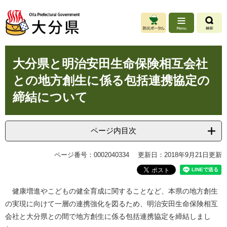
ペ
メ
ー
ニ
ジ
ュ
の
ー
先
を
本
頭
飛
大分県と明治安田生命保険相互会社
文
で
ば
との地方創生に係る包括連携協定の
す
し
。
て
締結について
本
文
へ
ページ内目次
ページ番号：0002040334
更新日：2018年9月21日更新
健康増進やこどもの健全育成に関することなど、本県の地方創生
の実現に向けて一層の連携強化を図るため、明治安田生命保険相互
会社と大分県との間で地方創生に係る包括連携協定を締結しまし