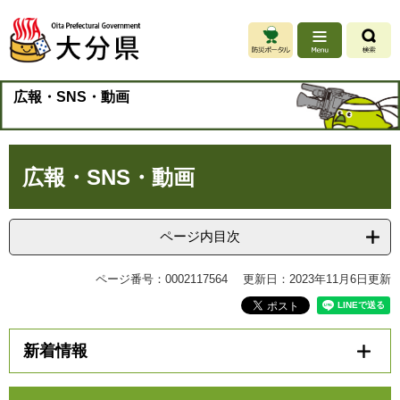
ペ
メ
ー
ニ
ジ
ュ
の
ー
先
を
広報・SNS・動画
頭
飛
で
ば
す
し
本
。
て
広報・SNS・動画
文
本
文
へ
ページ内目次
ページ番号：0002117564
更新日：2023年11月6日更新
新着情報