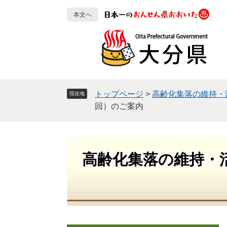
ペ
メ
本文へ
ー
ニ
ジ
ュ
の
ー
先
を
頭
飛
で
ば
す
し
トップページ
>
高齢化集落の維持・
現在地
。
て
回）のご案内
本
文
へ
高齢化集落の維持・