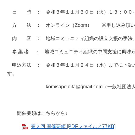
日 時 ： 令和３年１１月３０日（火）１３：００
方 法 ： オンライン（Zoom） ※申し込み頂い
内 容 ： 地域コミュニティ組織の設立支援の手法、
参 集 者 ： 地域コミュニティ組織の中間支援に興味
申込方法 ： 令和３年１１月２４日（水）までに下記
す。
komisapo.oita@gmail.com（一般社団
開催要領はこちらから↓
第２回 開催要領 [PDFファイル／77KB]