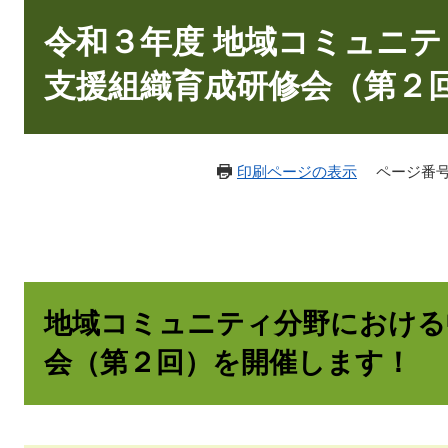
本
文
令和３年度 地域コミュニ
支援組織育成研修会（第２
印刷ページの表示
ページ番号：
地域コミュニティ分野における
会（第２回）を開催します！