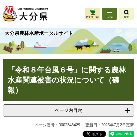
ペ
メ
ー
ニ
ジ
ュ
の
ー
先
を
大分県農林水産ポータルサイト
頭
飛
で
ば
す
し
。
て
本
本
文
「令和８年台風６号」に関する農林
文
へ
水産関連被害の状況について（確
報）
ページ内目次
ページ番号：0002343429
更新日：2026年7月2日更新