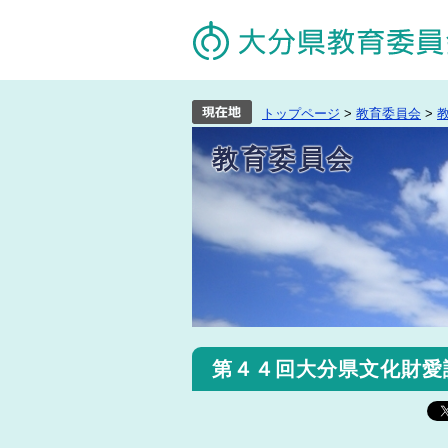
トップページ
>
教育委員会
>
教育委員会
第４４回大分県文化財愛