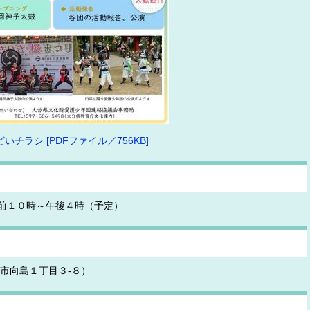
ラシ [PDFファイル／756KB]
前１０時～午後４時（予定）
市向島１丁目３-８）