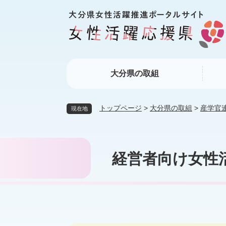
ペ
メ
ー
ニ
ジ
ュ
の
ー
先
を
頭
飛
大分県の取組
で
ば
す
し
。
て
トップページ
>
大分県の取組
>
産学官
現在地
本
文
へ
本
経営者向け女性
文