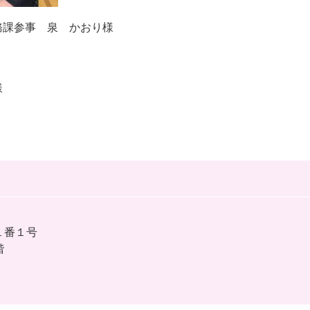
務課参事 泉 かおり様
様
１番１号
階