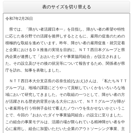
表のサイズを切り替える
令和7年2月26日
県では、「障がい者活躍日本一」を目指し、障がい者の希望や特性
に応じた各分野での活躍を後押しするとともに、雇用の促進のための
積極的な取組を進めています。昨年、障がい者の雇用促進・就労定着
と企業におけるＤＸ推進の実現を目的に、ＮＴＴ西日本グループと県
内企業が連携して「おおいたダイヤ事業協同組合」が設立されまし
た。その設立及びその後の状況等について報告するため、関係者が県
庁を訪れ、知事を表敬しました。
ＮＴＴ西日本大分支店長の谷奈生絵(なおえ)さんは、「私たちＮＴＴ
グループは、地域の課題にどうやって貢献していくかをいろいろな地
域において研究してきました。その取組の一つとして、障がい者の方
が活躍される歴史的背景がある大分において、ＮＴＴグループが障が
い者雇用を行う特例子会社で蓄えたノウハウを生かせないかというこ
とで、今回の『おおいたダイヤ事業協同組合』の設立に至りました。
この組合の事業モデルは、活躍の場が限られている精神障がい者を中
心に雇用し、組合に加盟いただいた企業のアウトソーシング事業、主