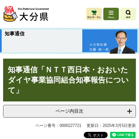
ペ
メ
ー
ニ
ジ
ュ
の
ー
先
を
知事通信
頭
飛
で
ば
す
し
。
て
本
本
知事通信「ＮＴＴ西日本・おおいた
文
文
へ
ダイヤ事業協同組合知事報告につい
て」
ページ内目次
ページ番号：0000227721
更新日：2025年3月5日更新