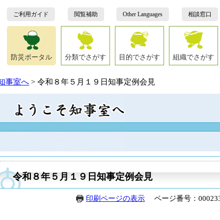
ご利用ガイド
閲覧補助
Other Languages
相談窓口
防災ポータル
分類でさがす
目的でさがす
組織でさがす
知事室へ
>
令和８年５月１９日知事定例会見
本
文
令和８年５月１９日知事定例会見
印刷ページの表示
ページ番号：000233