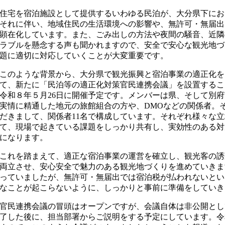
住宅を宿泊施設として提供するいわゆる民泊が、大分県下にお
それに伴い、地域住民の生活環境への影響や、無許可・無届出
顕在化しています。また、ごみ出しの方法や夜間の騒音、近隣
ラブルを懸念する声も聞かれますので、安全で安心な観光地づ
題に適切に対応していくことが大変重要です。
このような背景から、大分県で観光振興と宿泊事業の適正化を
て、新たに「民泊等の適正化対策官民連携会議」を設置するこ
令和８年５月26日に開催予定です。メンバーは県、そして別
実情に精通した地元の旅館組合の方や、DMOなどの関係者。
だきまして、関係者11名で構成しています。それぞれ様々な
て、現場で起きている課題をしっかり共有し、実効性のある対
になります。
これを踏まえて、適正な宿泊事業の運営を確立し、観光客の誘
両立させ、安心安全で魅力のある観光地づくりを進めていきま
っていましたが、無許可・無届出では宿泊税が払われないとい
なことが起こらないように、しっかりと事前に準備をしていき
官民連携会議の冒頭はオープンですが、会議自体は非公開とし
了した後に、担当部署からご説明をする予定にしています。令