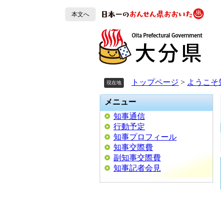
ペ
ペ
メ
ー
ー
ニ
本文へ
ジ
ジ
ュ
の
の
ー
先
先
を
頭
頭
飛
で
で
ば
す。
す。
し
トップページ
>
ようこそ
現在地
て
本
メニュー
文
知事通信
へ
行動予定
知事プロフィール
知事交際費
副知事交際費
知事記者会見