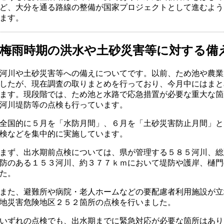
ど、大分を通る路線の整備が国家プロジェクトとして進むよう
ます。
梅雨時期の洪水や土砂災害等に対する備
河川や土砂災害等への備えについてです。以前、ため池や農業
したが、現在調査の取りまとめを行っており、今月中にはまと
ます。現段階では、ため池と水路で応急措置が必要な重大な箇
河川堤防等の点検も行っています。
全国的に５月を「水防月間」、６月を「土砂災害防止月間」と
検などを集中的に実施しています。
まず、出水期前点検については、県が管理する５８５河川、総
防のある１５３河川、約３７７ｋｍにおいて堤防や護岸、樋門
た。
また、避難所や病院・老人ホームなどの要配慮者利用施設が立
地災害危険地区２５２箇所の点検を行いました。
いずれの点検でも、出水期までに緊急対応が必要な箇所はあり