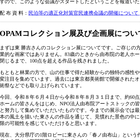
すので、このような会議がスタートしたということを報道いた
​配 布 資 料：
民泊等の適正化対策官民連携会議の開催について [P
OPAMコレクション展及び企画展につい
まずは東 勝吉さんのコレクション展についてです。ご存じの
業的な画家ではありません。83歳のときから由布院の老人ホー
閉じるまで、100点を超える作品を残されました。
もともと林業の方で、山の仕事で得た経験からの独特の感性や
変注目を集めています。過去には東京都美術館で開催されたオ
術祭などでも取り上げられています。
今回、令和８年６月４日から令和８年８月３１日まで、約60
ホームの皆さんをはじめ、NPO法人由布院アートストックの
と努力して集めていただいたものです。今までの展示会では最
本の風土を描いた東さんの作品を通じて、見慣れた景色の中に
限の可能性を感じていただけると思います。
現在、大分県庁の1階ロビーに東さんの「春ノ由布山」という