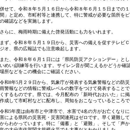
併せて、令和８年５月１６日から令和８年６月１５日までの１
間」と定め、市町村等と連携して、特に警戒が必要な箇所をピ
の確認などを実施します。
さらに、梅雨時期に備えた啓発活動にも力をいれます。
まず、令和８年５月１９日から、災害への備えを促すテレビＣ
ジオ、県の広報誌でも注意喚起します。
また、令和８年６月１日には「県民防災アクションデー」とし
いめい)訓練等を行います。サイレン音が聞こえるかどうか確
場所などをこの機会にご確認ください。
令和8年5月２９日から、気象庁が発表する気象警報などの防
雨警報などの情報に警戒レベルの数字をつけて発表することで
くするものです。県では、今月配布の「新時代おおいた」に掲
作成して市町村などに配布し、周知をおこなっているところで
令和5年度は由布市と中津市で、水害で4名の方がお亡くなり
害による県民の災害死・災害関連死はゼロです。早く避難して
からわかっています。特に「備蓄」と「避難」、そして「声か
年の大分市佐賀関大規模火災でも大事だとわかりました。