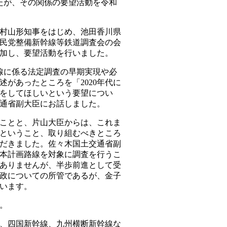
たが、その関係の要望活動を令和
村山形知事をはじめ、池田香川県
自民党整備新幹線等鉄道調査会の会
加し、要望活動を行いました。
線に係る法定調査の早期実現や必
があったところを「2020年代に
をしてほしいという要望につい
通省副大臣にお話しました。
ことと、片山大臣からは、これま
ということ、取り組むべきところ
だきました。佐々木国土交通省副
本計画路線を対象に調査を行うこ
ありませんが、半歩前進として受
政についての所管であるが、金子
います。
。
、四国新幹線、九州横断新幹線な