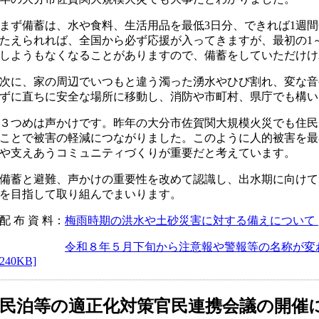
まず備蓄は、水や食料、生活用品を最低3日分、できれば1週
たえられれば、全国から必ず応援が入ってきますが、最初の1
しようもなくなることがありますので、備蓄をしていただけけ
次に、家の周辺でいつもと違う濁った湧水やひび割れ、変な音
ずに直ちに安全な場所に移動し、消防や市町村、県庁でも構い
３つめは声かけです。昨年の大分市佐賀関大規模火災でも住民
ことで被害の軽減につながりました。このように人的被害を最
や支えあうコミュニティづくりが重要だと考えています。
備蓄と避難、声かけの重要性を改めて認識し、出水期に向けて
を目指して取り組んでまいります。
​配 布 資 料：
梅雨時期の洪水や土砂災害に対する備えについて [P
令和８年５月下旬から注意報や警報等の名称が変わり
240KB]
民泊等の適正化対策官民連携会議の開催