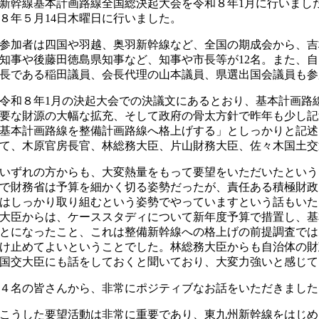
新幹線基本計画路線全国総決起大会を令和８年1月に行いまし
８年５月14日木曜日に行いました。
参加者は四国や羽越、奥羽新幹線など、全国の期成会から、吉
知事や後藤田徳島県知事など、知事や市長等が12名。また、
長である稲田議員、会長代理の山本議員、県選出国会議員も参
令和８年1月の決起大会での決議文にあるとおり、基本計画路
要な財源の大幅な拡充、そして政府の骨太方針で昨年も少し記述
基本計画路線を整備計画路線へ格上げする」としっかりと記述
て、木原官房長官、林総務大臣、片山財務大臣、佐々木国土交
いずれの方からも、大変熱量をもって要望をいただいたという
で財務省は予算を細かく切る姿勢だったが、責任ある積極財政
はしっかり取り組むという姿勢でやっていますという話もいた
大臣からは、ケーススタディについて新年度予算で措置し、基
とになったこと、これは整備新幹線への格上げの前提調査では
け止めてよいということでした。林総務大臣からも自治体の財
国交大臣にも話をしておくと聞いており、大変力強いと感じて
４名の皆さんから、非常にポジティブなお話をいただきました
こうした要望活動は非常に重要であり、東九州新幹線をはじめ