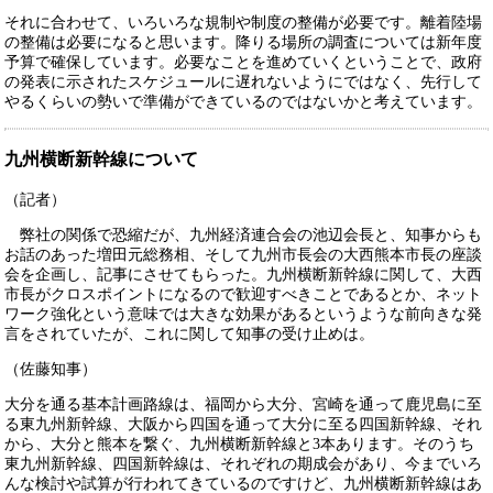
それに合わせて、いろいろな規制や制度の整備が必要です。離着陸場
の整備は必要になると思います。降りる場所の調査については新年度
予算で確保しています。必要なことを進めていくということで、政府
の発表に示されたスケジュールに遅れないようにではなく、先行して
やるくらいの勢いで準備ができているのではないかと考えています。
九州横断新幹線について
（記者）
弊社の関係で恐縮だが、九州経済連合会の池辺会長と、知事からも
お話のあった増田元総務相、そして九州市長会の大西熊本市長の座談
会を企画し、記事にさせてもらった。九州横断新幹線に関して、大西
市長がクロスポイントになるので歓迎すべきことであるとか、ネット
ワーク強化という意味では大きな効果があるというような前向きな発
言をされていたが、これに関して知事の受け止めは。
（佐藤知事）
大分を通る基本計画路線は、福岡から大分、宮崎を通って鹿児島に至
る東九州新幹線、大阪から四国を通って大分に至る四国新幹線、それ
から、大分と熊本を繋ぐ、九州横断新幹線と3本あります。そのうち
東九州新幹線、四国新幹線は、それぞれの期成会があり、今までいろ
んな検討や試算が行われてきているのですけど、九州横断新幹線はあ