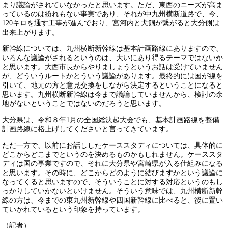
まり議論がされていなかったと思います。ただ、東西のニーズが高ま
っているのは紛れもない事実であり、それが中九州横断道路で、今、
120キロを通す工事が進んでおり、宮河内と犬飼が繋がると大分側は
出来上がります。
新幹線については、九州横断新幹線は基本計画路線にありますので、
いろんな議論がされるというのは、大いにあり得るテーマではないか
と思います。大西市長からやりましょうというお話は受けていません
が、どういうルートかとういう議論があります。最終的には国が線を
引いて、地元の方と意見交換をしながら決定するということになると
思います。九州横断新幹線は今まで議論していませんから、検討の余
地がないということではないのだろうと思います。
大分県は、令和８年1月の全国総決起大会でも、基本計画路線を整備
計画路線に格上げしてくださいと言ってきています。
ただ一方で、以前にお話ししたケーススタディについては、具体的に
どこからどこまでというのを決めるものかもしれません。ケーススタ
ディは国の事業ですので、それに大分県や宮崎県が入る仕組みになる
と思います。その時に、どこからどのように結びますかという議論に
なってくると思いますので、そういうことに対する対応というのもし
っかりしていかないといけません。そういう意味では、九州横断新幹
線の方は、今までの東九州新幹線や四国新幹線に比べると、後に置い
ていかれているという印象を持っています。
（記者）