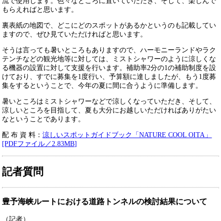
流で使用します。色々なところに置いていただき、そして、楽しんで
もらえればと思います。
裏表紙の地図で、どこにどのスポットがあるかというのも記載してい
ますので、ぜひ見ていただければと思います。
そうは言っても暑いところもありますので、ハーモニーランドやラク
テンチなどの観光地等に対しては、ミストシャワーのように涼しくな
る機器の設置に対して支援を行います。補助率2分の1の補助制度を設
けており、すでに募集を1度行い、予算額に達しましたが、もう1度募
集をするということで、今年の夏に間に合うように準備します。
暑いところはミストシャワーなどで涼しくなっていただき、そして、
涼しいところを目指して、夏も大分にお越しいただければありがたい
なということであります。
​配 布 資 料：
涼しいスポットガイドブック「NATURE COOL OITA」
[PDFファイル／2.83MB]
記者質問
豊予海峡ルートにおける道路トンネルの検討結果について
（記者）