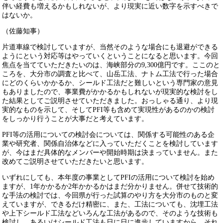
伴い経費も増えるかもしれないが、より現実に近い数字を示すべきで
はないか。
（佐藤知事）
片道車線で検討していますが、当然そのような場合にも退避ができる
ようにという対応等はやっていくということになると思います。今回
焦点を当てていただきたいのは、海峡部分の9,300億円です。ここのと
ころを、大分市の調査と比べて、山岳工法、ナトム工法で行った場合
にどのくらいかかるか、シールド工法だと難しいという専門家の意見
もありましたので、事業費がかかるかもしれないが現実的な検討をし
た結果としてご説明させていただきました。おっしゃる通り、より現
実的なものを示して、そしてPFI等も含めて実現性があるのかの検討
をしっかり行うことが大事だと考えています。
PFI等の活用についての検討会については、関係する可能性のある企
業や研究者、関係自治体などに入っていただくことを検討しています
が、今はまだ具体的なメンバーや開始時期は決まっていません。また
改めてご説明させていただきたいと思います。
いずれにしても、本年度の事業としてPFIの活用について検討を始め
ますが、1年かかるか2年かかるかはまだ分かりません。併せて技術的
な手法の検討では、今回県が行った試算のやり方を大分市のものと変
えていますが、できるだけ精密に、また、工法についても、沈埋工法
や上下シールド工法などいろんな工法があるので、そのような技術も
検討し、あるいはシールド工法も日に日に進歩していますから、それ