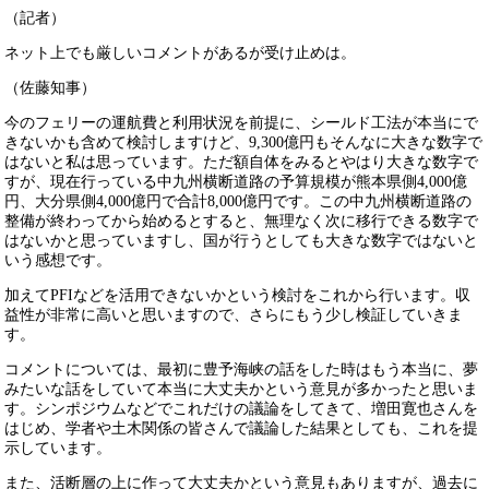
（記者）
ネット上でも厳しいコメントがあるが受け止めは。
（佐藤知事）
今のフェリーの運航費と利用状況を前提に、シールド工法が本当にで
きないかも含めて検討しますけど、9,300億円もそんなに大きな数字で
はないと私は思っています。ただ額自体をみるとやはり大きな数字で
すが、現在行っている中九州横断道路の予算規模が熊本県側4,000億
円、大分県側4,000億円で合計8,000億円です。この中九州横断道路の
整備が終わってから始めるとすると、無理なく次に移行できる数字で
はないかと思っていますし、国が行うとしても大きな数字ではないと
いう感想です。
加えてPFIなどを活用できないかという検討をこれから行います。収
益性が非常に高いと思いますので、さらにもう少し検証していきま
す。
コメントについては、最初に豊予海峡の話をした時はもう本当に、夢
みたいな話をしていて本当に大丈夫かという意見が多かったと思いま
す。シンポジウムなどでこれだけの議論をしてきて、増田寛也さんを
はじめ、学者や土木関係の皆さんで議論した結果としても、これを提
示しています。
また、活断層の上に作って大丈夫かという意見もありますが、過去に