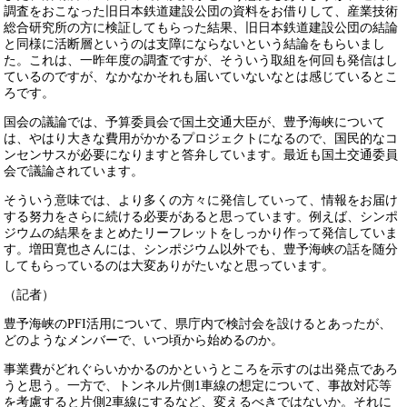
調査をおこなった旧日本鉄道建設公団の資料をお借りして、産業技術
総合研究所の方に検証してもらった結果、旧日本鉄道建設公団の結論
と同様に活断層というのは支障にならないという結論をもらいまし
た。これは、一昨年度の調査ですが、そういう取組を何回も発信はし
ているのですが、なかなかそれも届いていないなとは感じているとこ
ろです。
国会の議論では、予算委員会で国土交通大臣が、豊予海峡について
は、やはり大きな費用がかかるプロジェクトになるので、国民的なコ
ンセンサスが必要になりますと答弁しています。最近も国土交通委員
会で議論されています。
そういう意味では、より多くの方々に発信していって、情報をお届け
する努力をさらに続ける必要があると思っています。例えば、シンポ
ジウムの結果をまとめたリーフレットをしっかり作って発信していま
す。増田寛也さんには、シンポジウム以外でも、豊予海峡の話を随分
してもらっているのは大変ありがたいなと思っています。
（記者）
豊予海峡のPFI活用について、県庁内で検討会を設けるとあったが、
どのようなメンバーで、いつ頃から始めるのか。
事業費がどれぐらいかかるのかというところを示すのは出発点であろ
うと思う。一方で、トンネル片側1車線の想定について、事故対応等
を考慮すると片側2車線にするなど、変えるべきではないか。それに