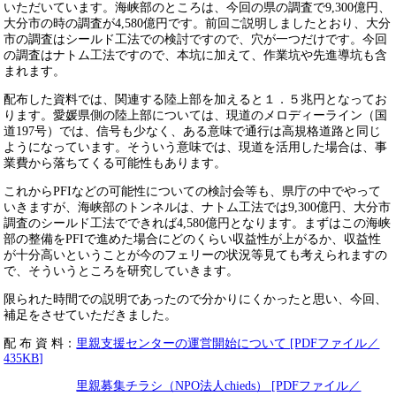
いただいています。海峡部のところは、今回の県の調査で9,300億円、
大分市の時の調査が4,580億円です。前回ご説明しましたとおり、大分
市の調査はシールド工法での検討ですので、穴が一つだけです。今回
の調査はナトム工法ですので、本坑に加えて、作業坑や先進導坑も含
まれます。
配布した資料では、関連する陸上部を加えると１．５兆円となってお
ります。愛媛県側の陸上部については、現道のメロディーライン（国
道197号）では、信号も少なく、ある意味で通行は高規格道路と同じ
ようになっています。そういう意味では、現道を活用した場合は、事
業費から落ちてくる可能性もあります。
これからPFIなどの可能性についての検討会等も、県庁の中でやって
いきますが、海峡部のトンネルは、ナトム工法では9,300億円、大分市
調査のシールド工法でできれば4,580億円となります。まずはこの海峡
部の整備をPFIで進めた場合にどのくらい収益性が上がるか、収益性
が十分高いということが今のフェリーの状況等見ても考えられますの
で、そういうところを研究していきます。
限られた時間での説明であったので分かりにくかったと思い、今回、
補足をさせていただきました。
​配 布 資 料：
里親支援センターの運営開始について [PDFファイル／
435KB]
里親募集チラシ（NPO法人chieds） [PDFファイル／