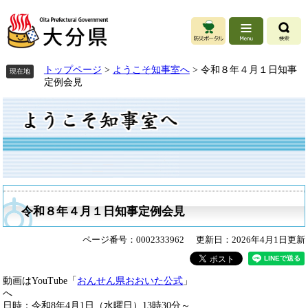
ペ
ペ
メ
ー
ー
ニ
ジ
ジ
ュ
の
の
ー
先
先
を
頭
頭
飛
トップページ
>
ようこそ知事室へ
>
令和８年４月１日知事
現在地
で
で
ば
定例会見
す。
す。
し
本
て
文
本
文
へ
令和８年４月１日知事定例会見
ページ番号：0002333962
更新日：2026年4月1日更新
動画はYouTube「
おんせん県おおいた公式
」
日時：令和8年4月1日（水曜日）13時30分～