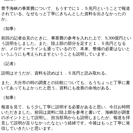
豊予海峡の事業費について、もうすでに１．５兆円ということで報道
されている。なぜもっと丁寧にきちんとした資料を出さなかったの
か。
（知事）
前回の記者会見のときに、事業費の参考を入れた上で、9,300億円とい
う説明をしました。また、陸上部の部分を足すと１．５兆円となる
が、メロディーラインも通っているので、本来、整備の必要はないと
いうふうにも考えられますということも説明しています。
（記者）
説明はそうだが、資料を読めば１．５兆円と読み取れる。
また、大分市の時の調査との比較についても、もうちょっと丁寧に書
いてあってもよかったと思う。資料にも改善の余地がある。
（知事）
報道を見て、もう少し丁寧に説明する必要があると思い、今日お時間
いただきました。前回は資料に陸上部を参考と書いて、海峡部が調査
のポイントとして説明し、担当部局からも説明しましたが、報道を拝
見して説明が足りなかったなという経緯です。今後はもっと丁寧に発
信していきたいと思います。