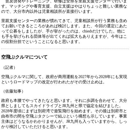
普及啓発やトレーニング、研修は全県を里親支援センターで行いま
す。マッチングや養育支援、自立支援はやはりちょっと難しい業務な
ので、大分市内以外は児童相談所が直接行います。
里親支援センターの業務が慣れてきて、児童相談所が行う業務も含め
てお願いできるところがあれば検討します。また、今回の選定にあた
って公募をしましたが、手が挙がったのは、chiedsだけでした。他に
も手を挙げられる団体等が出てくれば拡大もありえますが、今年はこ
の役割分担でということになると思います。
空飛ぶクルマについて
（記者）
空飛ぶクルマに関して、政府が商用運航を2027年から2028年にも実現
というロードマップの改定が行われたがその受け止めは。
（佐藤知事）
政府も本腰でやってきたなと思います。それに歩調を合わせて、大分
県としましてもスカイドライブとJR九州と県で協定を結びました。
2028年度頃にまずは別府湾で遊覧飛行を始めます。その後は別府市と
由布市の間を空飛ぶタクシーで結ぶという構想も示しています。事業
主体はどうなるかわかりませんが、JR九州も入っていますから、しっ
かり検討していただけると思います。