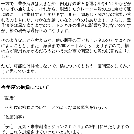
一方で、豊予海峡は大きな船、例えば鉄鉱石を運ぶ船やLNG船などが
いっぱい通ります。それから、製造したクレーンを船の上に乗せて運
ぶ際に、上に接触すると困ります。また、関あじ・関さばの漁場が荒
れるのもやはり、なかなか厳しいなというのもあります。さらに、豊
予海峡は風が吹きますので、トンネルの場合は影響を受けないのです
が、橋の場合は通行止めになります。
そのようなことを考えると、使い勝手の面でもトンネルの方がはるか
によいことと、また、海底まで200メートルくらいありますので、橋
の方が費用もかかるだろうという大分市で調査した際の試算もありま
した。
ただ、可能性は排除しないで、橋についてももう一度調査をしてみよ
うと思っています。
今年度の抱負について
（記者）
今年度の抱負について、どのような県政運営を行うか。
（佐藤知事）
「安心・元気・未来創造ビジョン２０２４」の3年目に当たりますの
で、これを加速させていきたいと思います。