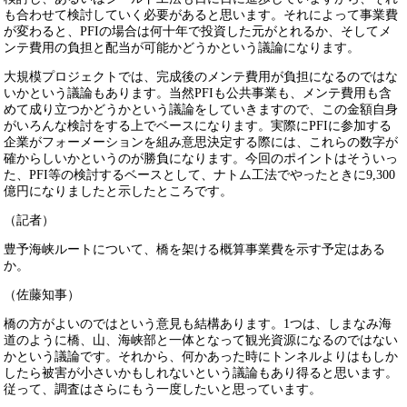
も合わせて検討していく必要があると思います。それによって事業費
が変わると、PFIの場合は何十年で投資した元がとれるか、そしてメ
ンテ費用の負担と配当が可能かどうかという議論になります。
大規模プロジェクトでは、完成後のメンテ費用が負担になるのではな
いかという議論もあります。当然PFIも公共事業も、メンテ費用も含
めて成り立つかどうかという議論をしていきますので、この金額自身
がいろんな検討をする上でベースになります。実際にPFIに参加する
企業がフォーメーションを組み意思決定する際には、これらの数字が
確からしいかというのが勝負になります。今回のポイントはそういっ
た、PFI等の検討するベースとして、ナトム工法でやったときに9,300
億円になりましたと示したところです。
（記者）
豊予海峡ルートについて、橋を架ける概算事業費を示す予定はある
か。
（佐藤知事）
橋の方がよいのではという意見も結構あります。1つは、しまなみ海
道のように橋、山、海峡部と一体となって観光資源になるのではない
かという議論です。それから、何かあった時にトンネルよりはもしか
したら被害が小さいかもしれないという議論もあり得ると思います。
従って、調査はさらにもう一度したいと思っています。