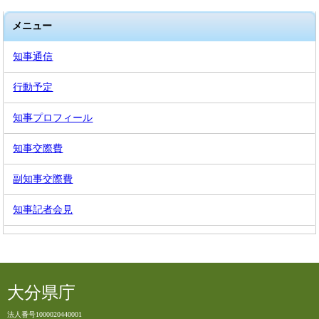
メニュー
知事通信
行動予定
知事プロフィール
知事交際費
副知事交際費
知事記者会見
大分県庁
法人番号1000020440001