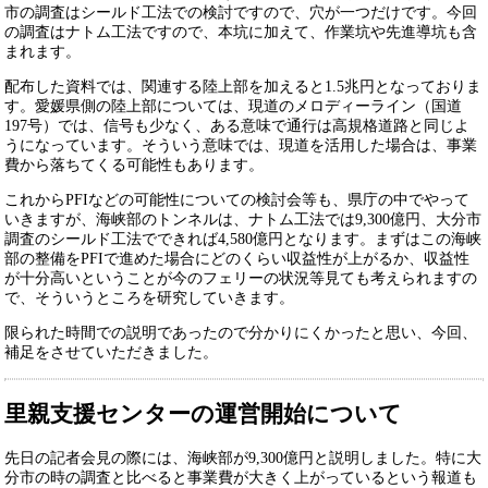
市の調査はシールド工法での検討ですので、穴が一つだけです。今回
の調査はナトム工法ですので、本坑に加えて、作業坑や先進導坑も含
まれます。
配布した資料では、関連する陸上部を加えると1.5兆円となっておりま
す。愛媛県側の陸上部については、現道のメロディーライン（国道
197号）では、信号も少なく、ある意味で通行は高規格道路と同じよ
うになっています。そういう意味では、現道を活用した場合は、事業
費から落ちてくる可能性もあります。
これからPFIなどの可能性についての検討会等も、県庁の中でやって
いきますが、海峡部のトンネルは、ナトム工法では9,300億円、大分市
調査のシールド工法でできれば4,580億円となります。まずはこの海峡
部の整備をPFIで進めた場合にどのくらい収益性が上がるか、収益性
が十分高いということが今のフェリーの状況等見ても考えられますの
で、そういうところを研究していきます。
限られた時間での説明であったので分かりにくかったと思い、今回、
補足をさせていただきました。
里親支援センターの運営開始について
先日の記者会見の際には、海峡部が9,300億円と説明しました。特に大
分市の時の調査と比べると事業費が大きく上がっているという報道も