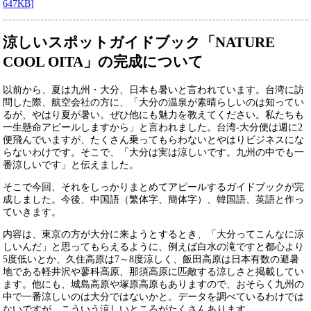
647KB]
涼しいスポットガイドブック「NATURE
COOL OITA」の完成について
以前から、夏は九州・大分、日本も暑いと言われています。台湾に訪
問した際、航空会社の方に、「大分の温泉が素晴らしいのは知ってい
るが、やはり夏が暑い。ぜひ他にも魅力を教えてください。私たちも
一生懸命アピールしますから」と言われました。台湾-大分便は週に2
便飛んでいますが、たくさん乗ってもらわないとやはりビジネスにな
らないわけです。そこで、「大分は実は涼しいです。九州の中でも一
番涼しいです」と伝えました。
そこで今回、それをしっかりまとめてアピールするガイドブックが完
成しました。今後、中国語（繁体字、簡体字）、韓国語、英語と作っ
ていきます。
内容は、東京の方が大分に来ようとするとき、「大分ってこんなに涼
しいんだ」と思ってもらえるように、例えば白水の滝ですと都心より
5度低いとか、久住高原は7～8度涼しく、飯田高原は日本有数の避暑
地である軽井沢や蓼科高原、那須高原に匹敵する涼しさと掲載してい
ます。他にも、城島高原や塚原高原もありますので、おそらく九州の
中で一番涼しいのは大分ではないかと。データを調べているわけでは
ないですが、こういう涼しいところがたくさんあります。