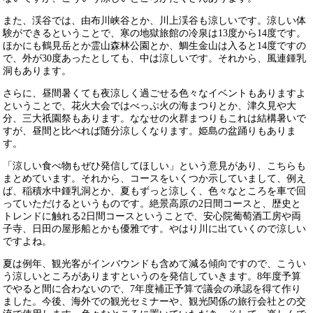
また、渓谷では、由布川峡谷とか、川上渓谷も涼しいです。涼しい体
験ができるということで、寒の地獄旅館の冷泉は13度から14度です。
ほかにも鶴見岳とか霊山森林公園とか、鯛生金山は入ると14度ですの
で、外が30度あったとしても、中は涼しいです。それから、風連鍾乳
洞もあります。
さらに、昼間暑くても夜涼しく過ごせる色々なイベントもありますよ
ということで、花火大会ではべっぷ火の海まつりとか、津久見や大
分、三大祇園祭もあります。ななせの火群まつりもこれは結構暑いで
すが、昼間と比べれば随分涼しくなります。姫島の盆踊りもありま
す。
「涼しい食べ物もぜひ発信してほしい」という意見があり、こちらも
まとめています。それから、コースをいくつか示していまして、例え
ば、稲積水中鍾乳洞とか、夏もずっと涼しく、色々なところを車で回
っていただけるというものです。絶景高原の2日間コースと、歴史と
トレンドに触れる2日間コースということで、安心院葡萄酒工房や両
子寺、日田の屋形船とかも優雅です。やはり川に出ていくので涼しい
ですよね。
夏は例年、観光客がインバウンドも含めて減る傾向ですので、こうい
う涼しいところがありますというのを発信していきます。8年度予算
でやると間に合わないので、7年度補正予算で議会の承認を得て作り
ました。今後、海外での観光セミナーや、観光関係の旅行会社との交