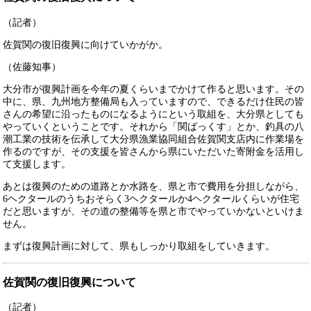
（記者）
佐賀関の復旧復興に向けていかがか。
（佐藤知事）
大分市が復興計画を今年の夏くらいまでかけて作ると思います。その
中に、県、九州地方整備局も入っていますので、できるだけ住民の皆
さんの希望に沿ったものになるようにという取組を、大分県としても
やっていくということです。それから「関ばっくす」とか、釣具の八
潮工業の技術を伝承して大分県漁業協同組合佐賀関支店内に作業場を
作るのですが、その支援を皆さんから県にいただいた寄附金を活用し
て支援します。
あとは復興のための道路とか水路を、県と市で費用を分担しながら、
6ヘクタールのうちおそらく3ヘクタールか4ヘクタールくらいが住宅
だと思いますが、その道の整備等を県と市でやっていかないといけま
せん。
まずは復興計画に対して、県もしっかり取組をしていきます。
佐賀関の復旧復興について
（記者）