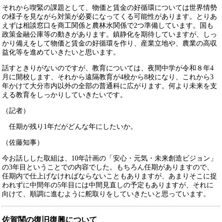
それから喫緊の課題として、物価と賃金の好循環については世界情勢
の様子を見ながら対策が必要になってくる可能性があります。とりあ
えずは相談窓口を商工関係と農林水関係で2つ準備しています。国も
政策金融公庫等の動きがあります。鎮静化を期待していますが、しっ
かり備えをして物価と賃金の好循環を作り、産業立地や、農業の高収
益化等を進めていきたいと思います。
話すときりがないのですが、教育については、夜間中学が令和８年4
月に開校します、それから遠隔教育が4校から8校になり、これから3
年かけて大分市内以外の全部の普通科に広がります。何より未来を支
える教育をしっかりしていきたいです。
（記者）
任期が残り1年だがどんな年にしたいか。
（佐藤知事）
今お話しした取組は、10年計画の「安心・元気・未来創造ビジョン」
の3年目ということでの内容でした。もちろん任期がありますので、
任期内で仕上げなければならないこともありますが、あまりそこに捉
われずに中間年の5年目には中間見直しの予定もありますが、それに
向けて、順調に進むように舵取りをしていきたいと思っています。
佐賀関の復旧復興について