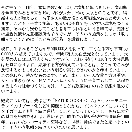
その中でも、昨年、婚姻件数が6年ぶりに増加に転じました。増加率
を全国でみると東京が1位、2位が大分、3位が大阪とのことです。結
婚する人が増えると、お子さんの数が増える可能性があると考えてい
ます。こども・子育て施策、あるいは子育てをしやすい環境をつくる
施策、それから安心してこどもを育てられるという意味では、先ほど
の里親施策や児童相談所もそうですが、そういう施策をしっかり取り
組んでいくために「こども政策局」を設置しました。
現在、生まれるこどもが年間6,000人を切って、亡くなる方が年間1万
6,000人を超えていますので、年間1万人の自然減となっています。大
分県の人口は110万人くらいですから、これが続くと110年で大分県民
はゼロになります。結婚する方が増えていることは、どこかでこれが
反転するかもしれないという明るい兆しではないかと考えています。
この兆しを、確かなものにするため、また、いろんな働き方改革や、
女性も働きながら、お父さんお母さんがともに子育てもして、活躍で
きるような社会づくりに向け、「こども政策局」のもと取組を進めて
いきます。
観光については、先ほどの「NATURE COOL OITA」や、ハーモニー
ランドのリゾート化などを契機としながら、インバウンドについても
タイガーエアも引き続き運航することになっていますし、さらに大分
の魅力を発信できればと思います。昨年の万博や宇佐神宮御鎮座1300
年、おおいたハローキティ空港など、世界に発信できたと思いますの
で、そういう取組を続けていきたいと思います。