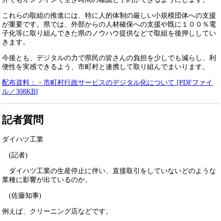
これらの取組の推進には、特に人的体制の厳しい小規模団体への支援
が重要です。県では、外部からの人材確保への支援や既に１００％電
子化等に取り組んできた県のノウハウ提供などで取組を後押ししてい
きます。
今後とも、デジタルの力で県民の皆さんの負担を少しでも減らし、利
便性を実感できるよう、市町村と連携して取り組んでまいります。
配布資料：・市町村行政サービスのデジタル化について [PDFファイ
ル／308KB]
記者質問
ダイハツ工業
(記者)
ダイハツ工業の生産停止に伴い、直接取引をしていないどのような
業種に影響が出ているのか。
(佐藤知事)
例えば、クリーニング店などです。