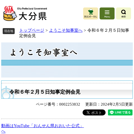
ペ
ペ
メ
ー
ー
ニ
ジ
ジ
ュ
の
の
ー
先
先
を
頭
頭
飛
トップページ
>
ようこそ知事室へ
>
令和６年２月５日知事
現在地
で
で
ば
定例会見
す。
す。
し
本
て
文
本
文
へ
令和６年２月５日知事定例会見
ページ番号：0002253832
更新日：2024年2月5日更新
動画はYouTube「おんせん県おおいた公式」
へ