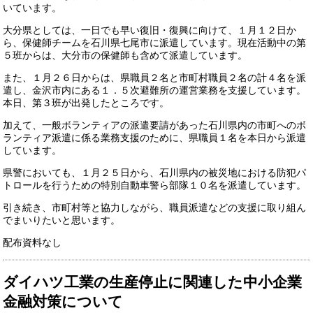
いています。
大分県としては、一日でも早い復旧・復興に向けて、１月１２日か
ら、保健師チームを石川県七尾市に派遣しています。現在活動中の第
５班からは、大分市の保健師も含めて派遣しています。
また、１月２６日からは、県職員２名と市町村職員２名の計４名を派
遣し、金沢市内にある１．５次避難所の運営業務を支援しています。
本日、第３班が出発したところです。
加えて、一般ボランティアの派遣要請があった石川県内の市町へのボ
ランティア派遣に係る業務支援のために、県職員１名を本日から派遣
しています。
県警においても、１月２５日から、石川県内の被災地における防犯パ
トロールを行うための特別自動車警ら部隊１０名を派遣しています。
引き続き、市町村等と協力しながら、職員派遣などの支援に取り組ん
でまいりたいと思います。
配布資料なし
ダイハツ工業の生産停止に関連した中小企業
金融対策について