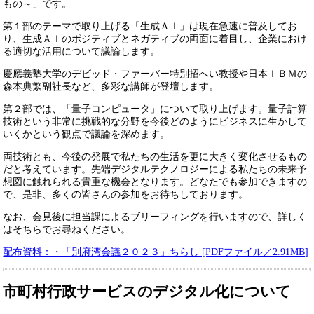
もの～」です。
第１部のテーマで取り上げる「生成ＡＩ」は現在急速に普及してお
り、生成ＡＩのポジティブとネガティブの両面に着目し、企業におけ
る適切な活用について議論します。
慶應義塾大学のデビッド・ファーバー特別招へい教授や日本ＩＢＭの
森本典繁副社長など、多彩な講師が登壇します。
第２部では、「量子コンピュータ」について取り上げます。量子計算
技術という非常に挑戦的な分野を今後どのようにビジネスに生かして
いくかという観点で議論を深めます。
両技術とも、今後の発展で私たちの生活を更に大きく変化させるもの
だと考えています。先端デジタルテクノロジーによる私たちの未来予
想図に触れられる貴重な機会となります。どなたでも参加できますの
で、是非、多くの皆さんの参加をお待ちしております。
なお、会見後に担当課によるブリーフィングを行いますので、詳しく
はそちらでお尋ねください。
配布資料：・「別府湾会議２０２３」ちらし [PDFファイル／2.91MB]
市町村行政サービスのデジタル化について