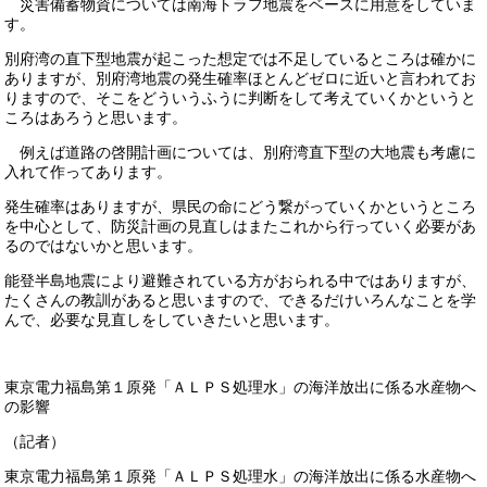
災害備蓄物資については南海トラフ地震をベースに用意をしていま
す。
別府湾の直下型地震が起こった想定では不足しているところは確かに
ありますが、別府湾地震の発生確率ほとんどゼロに近いと言われてお
りますので、そこをどういうふうに判断をして考えていくかというと
ころはあろうと思います。
例えば道路の啓開計画については、別府湾直下型の大地震も考慮に
入れて作ってあります。
発生確率はありますが、県民の命にどう繋がっていくかというところ
を中心として、防災計画の見直しはまたこれから行っていく必要があ
るのではないかと思います。
能登半島地震により避難されている方がおられる中ではありますが、
たくさんの教訓があると思いますので、できるだけいろんなことを学
んで、必要な見直しをしていきたいと思います。
東京電力福島第１原発「ＡＬＰＳ処理水」の海洋放出に係る水産物へ
の影響
（記者）
東京電力福島第１原発「ＡＬＰＳ処理水」の海洋放出に係る水産物へ