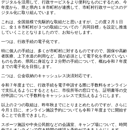
デジタルを活用して、行政サービスをより便利なものにするため、今
年度から、県と県内１８市町村が連携して、市町村行政サービスのデ
ジタル化に取り組んでいます。
これは、全国規模で先駆的な取組だと思いますが、この度２月１日
に、全１８市町村が３つの取組についての「共同目標」を設定し推進
していくこととなりましたので、お知らせします。
一つは、行政手続の電子化です。
特に個人の手続は、多くが市町村に対するものですので、国保や高齢
者医療、上下水道の利用など、国が必須として電子化を求めていない
ものも含め、県民に身近な２２分野の手続について、概ね令和７年度
までの電子化を目指します。
二つは、公金収納のキャッシュレス決済対応です。
令和７年度までに、行政手続を電子申請する際に手数料をオンライン
で支払えるようにするとともに、市役所等の窓口でも、証明書等の交
付申請について手数料をキャッシュレスで支払えるようにします。
以上の２つの取組は、昨年秋までにとりまとめたものですが、さらに
今月１日に、オンライン施設予約についても令和７年度までに開始す
ることで合意できました。
スポーツ施設や中央公民館などの会議室、キャンプ場について、時間
外でもオンラインで空き時間の確認と予約ができるようにします。