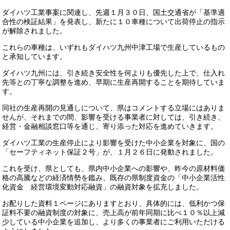
ダイハツ工業事案に関連し、先週１月３０日、国土交通省が「基準適
合性の検証結果」を発表し、新たに１０車種について出荷停止の指示
が解除されました。
これらの車種は、いずれもダイハツ九州中津工場で生産しているもの
と承知しています。
ダイハツ九州には、引き続き安全性を何よりも優先した上で、仕入れ
先等との丁寧な調整を進め、早期に生産再開することを期待していま
す。
同社の生産再開の見通しについて、県はコメントする立場にはありま
せんが、それまでの間、影響を受ける事業者に対しては、引き続き、
経営・金融相談窓口等を通じ、寄り添った対応を進めていきます。
ダイハツ工業の生産停止により影響を受けた中小企業を対象に、国の
「セーフティネット保証２号」が、１月２６日に発動されました。
これを受け、県としても、県内中小企業への影響や、昨今の原材料価
格の高騰などの経済情勢を鑑み、既存の県制度資金の「中小企業活性
化資金 経営環境変動対応融資」の融資対象を拡充しました。
お配りした資料１ページにありますとおり、具体的には、低利かつ保
証料不要の融資制度の対象に、売上高が前年同期に比べ１０％以上減
少している中小企業を追加し、より多くの事業者にご利用いただける