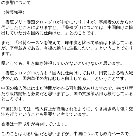
の影響について
（佐藤知事）
養殖ブリ・養殖クロマグロが中心になりますが、事業者の方からお
伺いしたところによりますと、「養殖ブリについては、中国向けに輸
出していた分を国内に仕向けた。」とのことです。
また、「出荷シーズンを迎えて、昨年度と比べて単価は下落している
が、平年並みである。今後の動向に注視したい。」ということであり
ます。
県としても、引き続き注視していかないといけないと思います。
養殖クロマグロの方も「国内に仕向けしており、円安による輸入減
少のため、国内単価の方はむしろ向上してる。」ということです。
中国の輸入停止はまだ時間がかかる可能性がありますので、やはり新
たな販路開拓も必要だと思いますし、国の支援策活用も検討している
ところです。
中国に対しては、輸入停止が撤廃されるように、引き続き粘り強く交
渉を行うということも重要だと考えています。
香港は一部取引が再開しています。
このことは明るい話だと思いますが、中国についても政府ベースで、