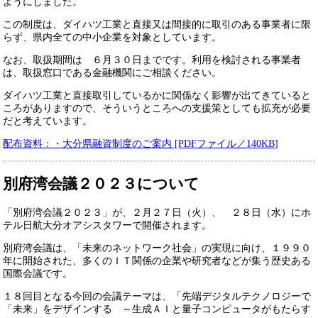
ようにしました。
この制度は、ダイハツ工業と直接又は間接的に取引のある事業者に限
らず、県内全ての中小企業を対象としています。
なお、取扱期間は ６月３０日までです。利用を検討される事業者
は、取扱窓口である金融機関にご相談ください。
ダイハツ工業と直接取引しているかに関係なく影響が出てきていると
ころがありますので、そういうところへの支援策としても拡充が必要
だと考えています。
配布資料：・大分県融資制度のご案内 [PDFファイル／140KB]
別府湾会議２０２３について
「別府湾会議２０２３」が、２月２７日（火）、 ２８日（水）にホ
テル日航大分オアシスタワーで開催されます。
別府湾会議は、「未来のネットワーク社会」の実現に向け、１９９０
年に開始された、多くのＩＴ関係の企業や研究者などが集う歴史ある
国際会議です。
１８回目となる今回の会議テーマは、「先端デジタルテクノロジーで
「未来」をデザインする ～生成ＡＩと量子コンピュータがもたらす