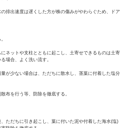
水の排出速度は遅くした方が株の傷みがやわらぐため、ドア
る。
ちにネットや支柱とともに起こし、土寄せできるものは土寄
いる場合、よく洗い流す。
雨量が少ない場合は、ただちに散水し、茎葉に付着した塩分
。
剤散布を行う等、防除を徹底する。
、ただちに引き起こし、葉に付いた泥や付着した海水(塩)