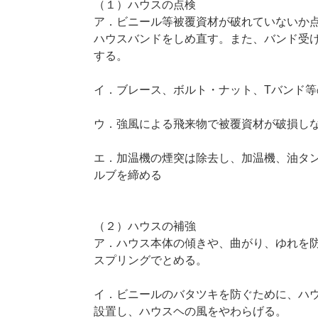
（１）ハウスの点検
ア．ビニール等被覆資材が破れていないか
ハウスバンドをしめ直す。また、バンド受
する。
イ．ブレース、ボルト・ナット、Tバンド
ウ．強風による飛来物で被覆資材が破損し
エ．加温機の煙突は除去し、加温機、油タ
ルブを締める
（２）ハウスの補強
ア．ハウス本体の傾きや、曲がり、ゆれを
スプリングでとめる。
イ．ビニールのバタツキを防ぐために、ハウ
設置し、ハウスヘの風をやわらげる。