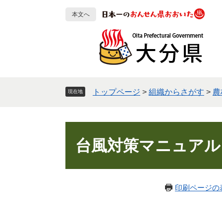
ペ
メ
本文へ
ー
ニ
ジ
ュ
の
ー
先
を
頭
飛
で
ば
す
し
トップページ
>
組織からさがす
>
農
現在地
。
て
本
文
本
へ
文
台風対策マニュアル
印刷ページの