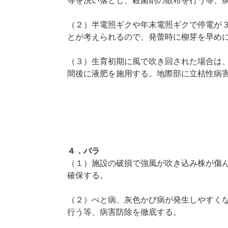
等を洗い落とし、殺菌剤の散布を行う等、
（２）半電照ギクや年末電照ギクで停電が
とが考えられるので、発蕾時に柳芽を早め
（３）生育初期に風で吹き回された場合は
間後に液肥を施用する。地際部に立枯性病
４．バラ
（１）施設の破損で強風が吹き込み株が傷
確保する。
（２）べと病、灰色かび病が発生しやすく
行う等、病害防除を徹底する。