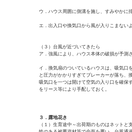
ウ．ハウス周囲に側溝を施し、すみやかに
エ．出入口や換気口から風が入りこまない
（３）台風が近づいてきたら
ア．強風により、ハウス本体の破損が予測
イ．換気扇のついているハウスは、吸気口
と圧力がかかりすぎてブレーカーが落ち、
吸気口を一つは開けて空気の入り口を確保
をリース等により手配しておく。
３．露地花き
（１）生育途中～出荷期のものはネットと
性のある被覆資材等で全面を覆い、台風通