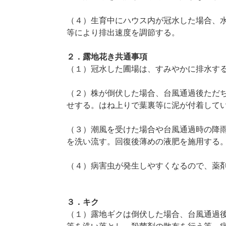
（４）生育中にハウス内が冠水した場合、
等により排出速度を調節する。
２．露地花き共通事項
（１）冠水した圃場は、すみやかに排水す
（２）株が倒伏した場合、台風通過後ただ
せする。はね上りで葉裏等に泥が付着して
（３）潮風を受けた場合や台風通過時の降
を洗い流す。回復後薄めの液肥を施用する
（４）病害虫が発生しやすくなるので、薬
３．キク
（１）露地ギクは倒伏した場合、台風通過後