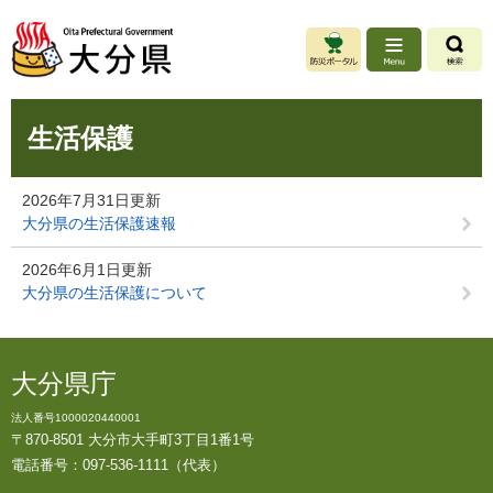
ペ
メ
ー
ニ
ジ
ュ
の
ー
先
を
本
頭
飛
生活保護
文
で
ば
す
し
。
て
2026年7月31日更新
本
大分県の生活保護速報
文
へ
2026年6月1日更新
大分県の生活保護について
大分県庁
法人番号1000020440001
〒870-8501 大分市大手町3丁目1番1号
電話番号：097-536-1111（代表）