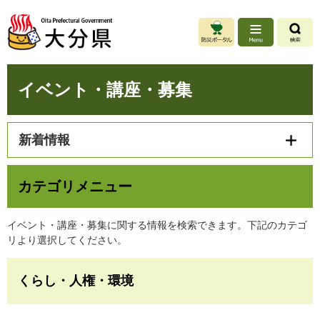
ペ
メ
ー
ニ
ジ
ュ
の
ー
先
を
本
頭
飛
イベント・講座・募集
文
で
ば
す
し
。
て
新着情報
本
文
へ
カテゴリメニュー
イベント・講座・募集に関する情報を検索できます。下記のカテゴ
リより選択してください。
くらし・人権・環境