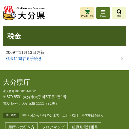
ペ
メ
ー
ニ
ジ
ュ
の
ー
先
を
本
頭
飛
税金
文
で
ば
す
し
。
て
2009年11月13日更新
本
税金に関する手続き
文
へ
大分県庁
法人番号1000020440001
〒870-8501 大分市大手町3丁目1番1号
電話番号：097-536-1111（代表）
8時30分から17時15分まで、土日・祝日・年末年始を除く
開庁時間
県庁への行き方
フロアマップ
組織別電話番号