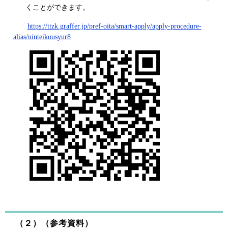
くことができます。
https://ttzk.graffer.jp/pref-oita/smart-apply/apply-procedure-
alias/ninteikousyur8
（２）（参考資料）