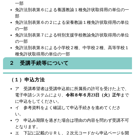
一部
免許法別表第６による養護教諭１種免許状取得用の単位の一
部
免許法別表第６の２による栄養教諭１種免許状取得用の単位
の一部
免許法別表第７による特別支援学校教諭免許状取得用の単位
の一部
免許法別表第８による小学校２種、中学校２種、高等学校１
種免許状取得用の単位の一部
２ 受講手続等について
（１）申込方法
ア 受講希望者は受講申込前に所属長の許可を受けた上で、
電子申請システムにより、
令和８年６月23日（火）正午
まで
に申込をしてください。
イ 参考資料をよく確認して申込手続きを進めてくださ
い。
ウ 申込み期限を過ぎた場合は理由の内容を問わず受講不可
となります。
エ 下記に記載のＵＲＬ、２次元コードから申込ページを開