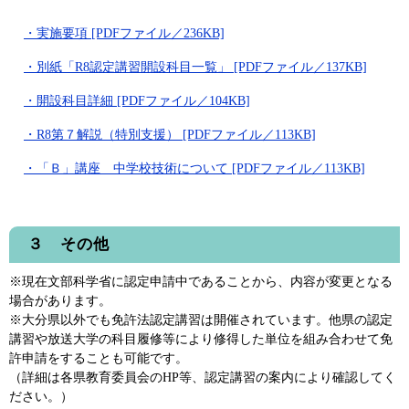
・実施要項 [PDFファイル／236KB]
・別紙「R8認定講習開設科目一覧」 [PDFファイル／137KB]
・開設科目詳細 [PDFファイル／104KB]
・R8第７解説（特別支援） [PDFファイル／113KB]
・「Ｂ」講座 中学校技術について [PDFファイル／113KB]
３ その他
※現在文部科学省に認定申請中であることから、内容が変更となる
場合があります。
※大分県以外でも免許法認定講習は開催されています。他県の認定
講習や放送大学の科目履修等により修得した単位を組み合わせて免
許申請をすることも可能です。
（詳細は各県教育委員会のHP等、認定講習の案内により確認してく
ださい。）