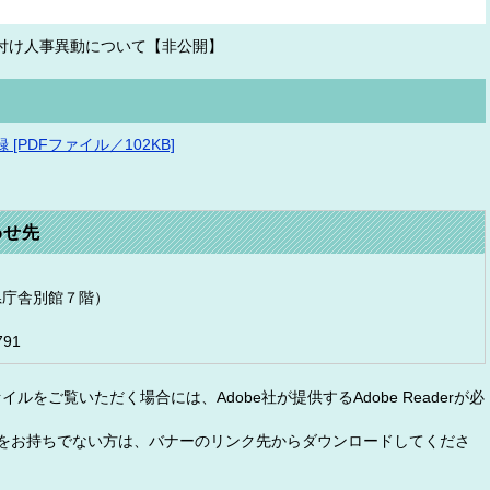
付け人事異動について【非公開】
PDFファイル／102KB]
わせ先
（県庁舎別館７階）
791
イルをご覧いただく場合には、Adobe社が提供するAdobe Readerが必
eaderをお持ちでない方は、バナーのリンク先からダウンロードしてくださ