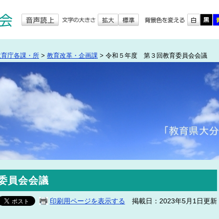
教育庁各課・所
>
教育改革・企画課
>
令和５年度 第３回教育委員会会議
委員会会議
印刷用ページを表示する
掲載日：2023年5月1日更新