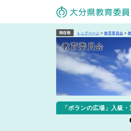
トップページ
>
教育委員会
>
教育委員会
「ポランの広場」入級・