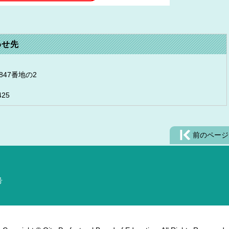
わせ先
47番地の2
425
前のページ
号