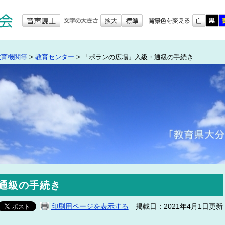
教育機関等
>
教育センター
>
「ポランの広場」入級・通級の手続き
通級の手続き
印刷用ページを表示する
掲載日：2021年4月1日更新